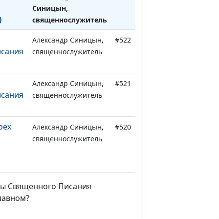
Синицын,
)
священнослужитель
Александр Синицын,
#522
исания
священнослужитель
Александр Синицын,
#521
исания
священнослужитель
рех
Александр Синицын,
#520
священнослужитель
рех
Александр Синицын,
#519
священнослужитель
емы Священного Писания
рех
Александр Синицын,
#518
лавном?
священнослужитель