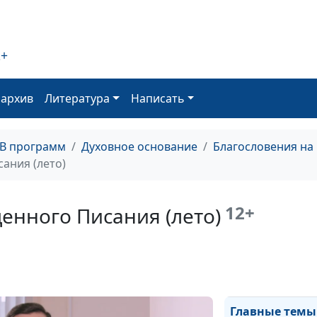
Как возлюбить 
(весна)
2+
Значение добр
(осень)
оархив
Литература
Написать
Значение добр
(лето)
ТВ программ
Духовное основание
Благословения на
Значение добр
ания (лето)
(зима)
Значение добр
12+
енного Писания (лето)
(весна)
Главные темы
Священного П
(осень)
Главные темы