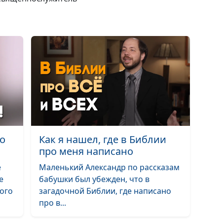
Христианин и г
(весна)
Когда одолели
искушения (осе
Когда одолели
искушения (лет
Когда одолели
искушения (зим
Когда одолели
о
Как я нашел, где в Библии
искушения (вес
про меня написано
Омовение ног:
е
Маленький Александр по рассказам
обряда (осень)
е
бабушки был убежден, что в
ого
загадочной Библии, где написано
Омовение ног:
про в...
обряда (лето)