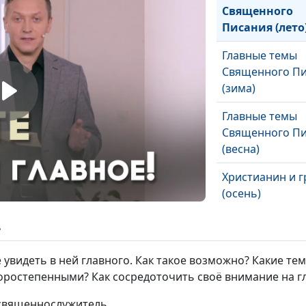
Священного
Писания (лето
Главные темы
Священного П
(зима)
Главные темы
Священного П
(весна)
Христианин и г
(осень)
Христианин и г
ь
(лето)
 увидеть в ней главного. Как такое возможно? Какие т
Христианин и г
торостепенными? Как сосредоточить своё внимание на г
(зима)
 священнослужитель