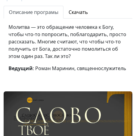
(весна)
священнослужитель
Описание програмы
Скачать
Раб богатства (осень)
Роман Маринин,
#448
священнослужитель
Молитва — это обращение человека к Богу,
чтобы что-то попросить, поблагодарить, просто
Раб богатства (лето)
Роман Маринин,
#447
рассказать. Многие считают, что чтобы что-то
священнослужитель
получить от Бога, достаточно помолиться об
Раб богатства (зима)
Роман Маринин,
#446
этом один раз. Так ли это?
священнослужитель
Ведущий
: Роман Маринин, священнослужитель
Раб богатства (весна)
Роман Маринин,
#445
священнослужитель
Исцеление слепого
Роман Маринин,
#444
(осень)
священнослужитель
Исцеление слепого
Роман Маринин,
#443
(лето)
священнослужитель
Исцеление слепого
Роман Маринин,
#442