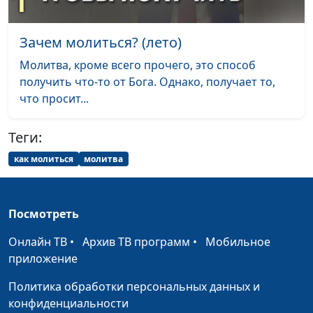
Закон свободы. Для
Роман Маринин,
#435
чего нам смотреть в
священнослужитель
Зачем молиться? (лето)
закон Божий (лето)
Молитва, кроме всего прочего, это способ
Закон свободы. Для
Роман Маринин,
#434
получить что-то от Бога. Однако, получает то,
чего нам смотреть в
священнослужитель
что просит...
закон Божий (зима)
Теги:
Закон свободы. Для
Роман Маринин,
#433
чего нам смотреть в
священнослужитель
как молиться
молитва
закон Божий (весна)
Должны ли христиане
Роман Маринин,
#432
Посмотреть
платить налоги (осень)
священнослужитель
Онлайн ТВ
•
Архив ТВ программ
•
Мобильное
Должны ли христиане
Роман Маринин,
#431
приложение
платить налоги (лето)
священнослужитель
Политика обработки персональных данных и
Должны ли христиане
Роман Маринин,
#430
конфиденциальности
платить налоги (зима)
священнослужитель