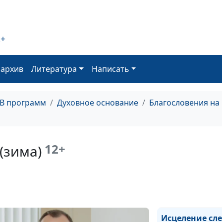
(весна)
Раб богатства (
2+
Раб богатства (
оархив
Литература
Написать
Раб богатства (
ТВ программ
Духовное основание
Благословения на
Раб богатства (
12+
(зима)
Исцеление сле
(осень)
Исцеление сле
(лето)
Исцеление сле