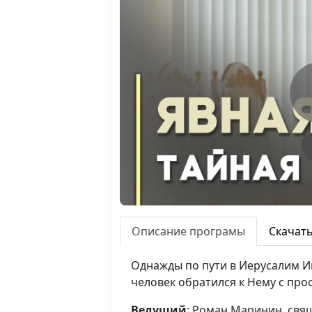
Описание програмы
Скачат
Однажды по пути в Иерусалим Ии
человек обратился к Нему с про
Ведущий
: Роман Маринин, св