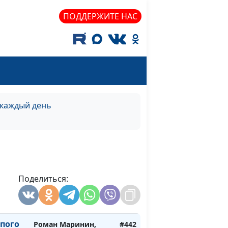
священнослужитель
ПОДДЕРЖИТЕ НАС
осень)
Роман Маринин,
#448
священнослужитель
лето)
Роман Маринин,
#447
священнослужитель
зима)
Роман Маринин,
#446
священнослужитель
 каждый день
весна)
Роман Маринин,
#445
священнослужитель
пого
Роман Маринин,
#444
священнослужитель
Поделиться:
пого
Роман Маринин,
#443
священнослужитель
пого
Роман Маринин,
#442