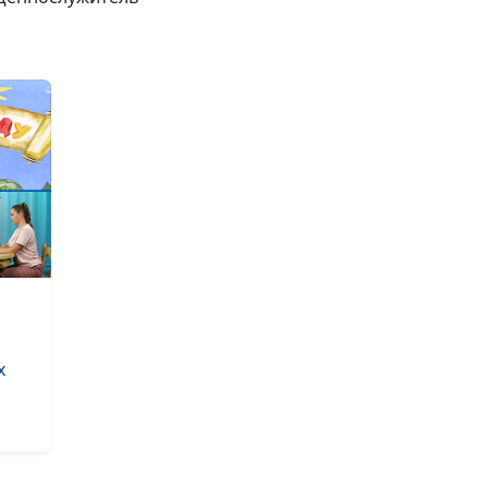
Закон свободы.
чего нам смотр
закон Божий (л
Закон свободы.
чего нам смотр
закон Божий (з
Закон свободы.
чего нам смотр
закон Божий (в
Должны ли хри
платить налоги
(осень)
х
Должны ли хри
платить налоги
Должны ли хри