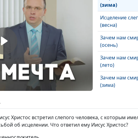
(зима)
Исцеление сле
(весна)
Зачем нам сми
(осень)
Зачем нам сми
(лето)
Зачем нам сми
(зима)
Зачем нам сми
ь
(весна)
сус Христос встретил слепого человека, с которым имел
Закон свободы.
сьбой об исцелении. Что ответил ему Иисус Христос?
чего нам смотр
закон Божий (о
ященнослужитель