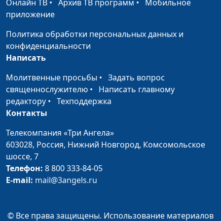
Онлайн ТВ
•
Архив ТВ программ
•
Мобильное
Бога (зима)
священнослужитель
приложение
Спасение - подарок от
Андрей Довгель,
#131
Политика обработки персональных данных и
Бога (осень)
священнослужитель
конфиденциальности
Написать
Спасение - подарок от
Андрей Довгель,
#130
Бога (лето)
священнослужитель
Молитвенные просьбы
•
Задать вопрос
священнослужителю
•
Написать главному
Спасение - подарок от
Андрей Довгель,
#129
редактору
•
Техподдержка
Бога (весна)
священнослужитель
Контакты
Какими нас видит Бог?
Андрей Довгель,
#124
Телекомпания «Три Ангела»
(зима)
священнослужитель
603028,
Россия, Нижний Новгород,
Комсомольское
Какими нас видит Бог?
Андрей Довгель,
#123
шоссе, 7
(осень)
священнослужитель
Телефон:
8 800 333-84-05
E-mail:
mail@3angels.ru
Какими нас видит Бог?
Андрей Довгель,
#122
(лето)
священнослужитель
© Все права защищены. Использование материалов
Какими нас видит Бог?
Андрей Довгель,
#121