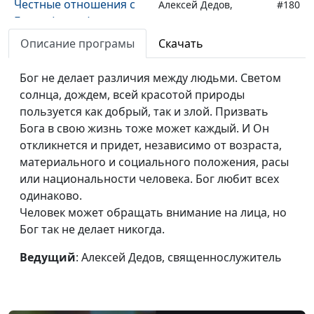
Честные отношения с
Алексей Дедов,
#180
Богом (осень)
священнослужитель
Описание програмы
Скачать
Честные отношения с
Алексей Дедов,
#179
Богом (лето)
священнослужитель
Бог не делает различия между людьми. Светом
солнца, дождем, всей красотой природы
Честные отношения с
Алексей Дедов,
#178
пользуется как добрый, так и злой. Призвать
Богом (зима)
священнослужитель
Бога в свою жизнь тоже может каждый. И Он
Честные отношения с
Алексей Дедов,
#177
откликнется и придет, независимо от возраста,
Богом (весна)
священнослужитель
материального и социального положения, расы
или национальности человека. Бог любит всех
Что дает мне Бог?
Алексей Дедов,
#176
одинаково.
(осень)
священнослужитель
Человек может обращать внимание на лица, но
Бог так не делает никогда.
Что дает мне Бог?
Алексей Дедов,
#175
(лето)
священнослужитель
Ведущий
: Алексей Дедов, священнослужитель
Что дает мне Бог?
Алексей Дедов,
#174
(зима)
священнослужитель