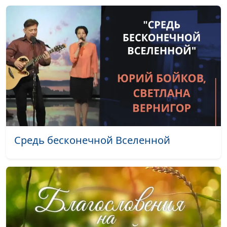
священнослужитель
Вечная жизнь - наше
Андрей Довгель,
#145
наследство (весна)
священнослужитель
Небесное и земное
Андрей Довгель,
#144
(зима)
священнослужитель
Небесное и земное
Андрей Довгель,
#143
(осень)
священнослужитель
Небесное и земное
Андрей Довгель,
#142
(лето)
священнослужитель
Средь бесконечной Вселенной
Небесное и земное
Андрей Довгель,
#141
(весна)
священнослужитель
Тайна спасения (зима)
Андрей Довгель,
#140
священнослужитель
Тайна спасения (осень)
Андрей Довгель,
#139