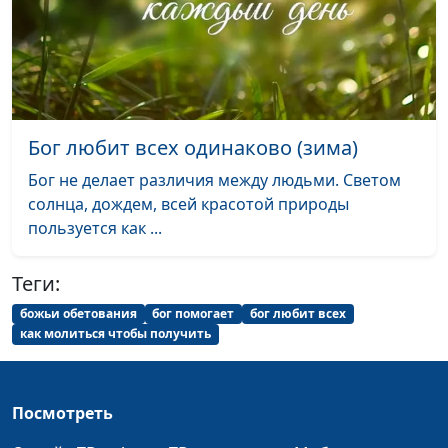
священнослужитель
Тайна спасения (лето)
Андрей Довгель,
#138
священнослужитель
Тайна спасения (весна)
Андрей Довгель,
#137
священнослужитель
Бог любит всех одинаково (зима)
Забота Бога о нас
Андрей Довгель,
#136
Бог не делает различия между людьми. Светом
(зима)
священнослужитель
солнца, дождем, всей красотой природы
пользуется как ...
Забота Бога о нас
Андрей Довгель,
#135
(осень)
священнослужитель
Теги:
Забота Бога о нас (лето)
Андрей Довгель,
#134
божьи обетования
бог помогает
бог любит всех
священнослужитель
как молиться чтобы получить
Забота Бога о нас
Андрей Довгель,
#133
(весна)
священнослужитель
Посмотреть
Спасение - подарок от
Андрей Довгель,
#132