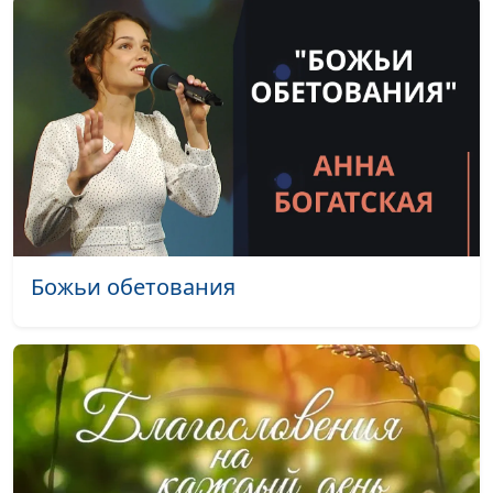
Что дает мне Бог?
Алексей Дедов,
#173
(весна)
священнослужитель
Как трудиться с Богом?
Алексей Дедов,
#172
(осень)
священнослужитель
Как трудиться с Богом?
Алексей Дедов,
#171
(лето)
священнослужитель
Как трудиться с Богом?
Алексей Дедов,
#170
(зима)
священнослужитель
Божьи обетования
Как трудиться с Богом?
Алексей Дедов,
#169
священнослужитель
Особое благословение
Алексей Дедов,
#168
Иосифа (осень)
священнослужитель
Особое благословение
Алексей Дедов,
#167
Иосифа (лето)
священнослужитель