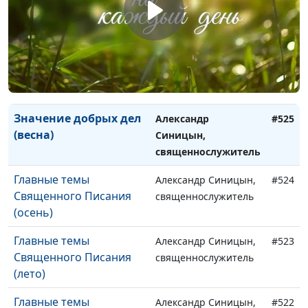
(осень)
священнослужитель
Значение добрых дел
Александр Синицын,
#527
(лето)
священнослужитель
Значение добрых дел
Александр Синицын,
#526
(зима)
священнослужитель
Значение добрых дел
Александр
#525
(весна)
Синицын,
священнослужитель
Главные темы
Александр Синицын,
#524
Священного Писания
священнослужитель
(осень)
Главные темы
Александр Синицын,
#523
Священного Писания
священнослужитель
(лето)
Главные темы
Александр Синицын,
#522