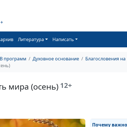
(зима)
Видимое и
невидимое: сут
2+
веры и намере
(весна)
оархив
Литература
Написать
Зачем быть
благодарным?
(осень)
ТВ программ
Духовное основание
Благословения на
сень)
Зачем быть
благодарным? (
12+
ь мира (осень)
Зачем быть
благодарным? (
Зачем быть
благодарным? (
Почему важн