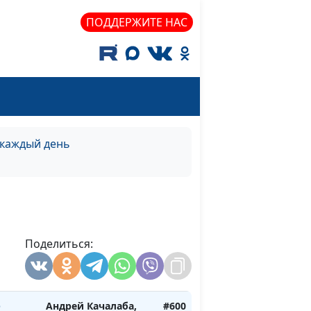
ПОДДЕРЖИТЕ НАС
Андрей Качалаба,
#605
ь
священнослужитель
ний
Андрей Качалаба,
#604
священнослужитель
 каждый день
Андрей Качалаба,
#603
лето)
священнослужитель
Андрей Качалаба,
#602
зима)
священнослужитель
Поделиться:
Андрей Качалаба,
#601
весна)
священнослужитель
о
Андрей Качалаба,
#600