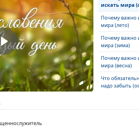
искать мира (
Почему важно 
мира (лето)
Почему важно 
мира (зима)
Почему важно 
мира (весна)
Что обязатель
надо забыть (о
Что обязатель
ь
надо забыть (л
Что обязатель
вященнослужитель
надо забыть (з
Что обязатель