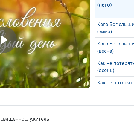
(лето)
Кого Бог слыш
(зима)
Кого Бог слыш
(весна)
Как не потерят
(осень)
Как не потерят
(лето)
ь
Как не потерят
(зима)
, священнослужитель
Как не потерят
(весна)