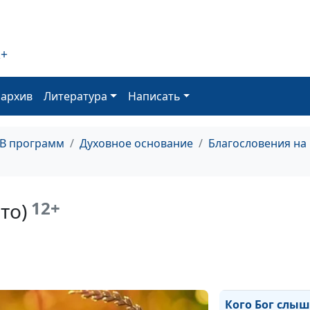
Влияет ли чело
Пришествие Хр
(весна)
2+
Когда Бог дейс
оархив
Литература
Написать
(осень)
Когда Бог дейс
(лето)
ТВ программ
Духовное основание
Благословения на
Когда Бог дейс
(зима)
12+
то)
Когда Бог дейс
(весна)
Кого Бог слыш
(осень)
Кого Бог слы