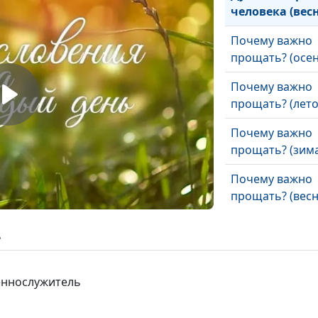
человека (вес
Почему важно
прощать? (осен
Почему важно
прощать? (лето
Почему важно
прощать? (зима
Почему важно
прощать? (весн
Бог сражается 
ь
тебя (осень)
Бог сражается 
щеннослужитель
тебя (лето)
Бог сражается 