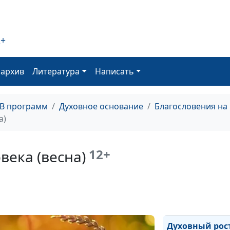
нам (осень)
Бог, который б
нам (лето)
2+
Бог, который б
оархив
Литература
Написать
нам (зима)
Бог, который б
нам (весна)
ТВ программ
Духовное основание
Благословения на
а)
Духовный рост
человека (осен
12+
века (весна)
Духовный рост
человека (лето)
Духовный рост
человека (зима
Духовный рос