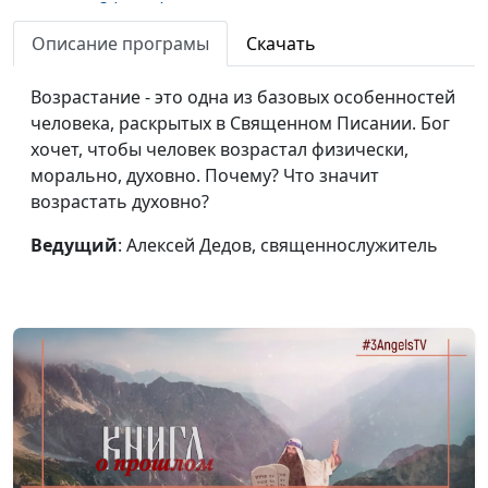
прощать? (зима)
священнослужитель
Описание програмы
Скачать
Почему важно
Алексей Дедов,
#221
прощать? (весна)
священнослужитель
Возрастание - это одна из базовых особенностей
человека, раскрытых в Священном Писании. Бог
Бог сражается за тебя
Алексей Дедов,
#220
хочет, чтобы человек возрастал физически,
(осень)
священнослужитель
морально, духовно. Почему? Что значит
Бог сражается за тебя
Алексей Дедов,
#219
возрастать духовно?
(лето)
священнослужитель
Ведущий
: Алексей Дедов, священнослужитель
Бог сражается за тебя
Алексей Дедов,
#218
(зима)
священнослужитель
Бог сражается за тебя
Алексей Дедов,
#217
(весна)
священнослужитель
Как выбрать путь и не
Алексей Дедов,
#216
отступить от Бога?
священнослужитель
(осень)