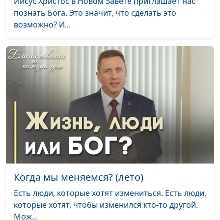
(осень)
Иисус Христос в Новом Завете приглашает нас
священнослужитель
познать Бога. Это значит, что сделать это
Не бойтесь людей
Алексей Дедов,
#195
возможно? И...
(лето)
священнослужитель
Не бойтесь людей
Алексей Дедов,
#194
(зима)
священнослужитель
Не бойтесь людей
Алексей Дедов,
#193
(весна)
священнослужитель
Бог - лучший советчик
Алексей Дедов,
#192
(осень)
священнослужитель
Бог - лучший советчик
Алексей Дедов,
#191
(лето)
священнослужитель
Когда мы меняемся? (лето)
Бог - лучший советчик
Алексей Дедов,
#190
(зима)
Есть люди, которые хотят измениться. Есть люди,
священнослужитель
которые хотят, чтобы изменился кто-то другой.
Бог - лучший советчик
Алексей Дедов,
#189
Мож...