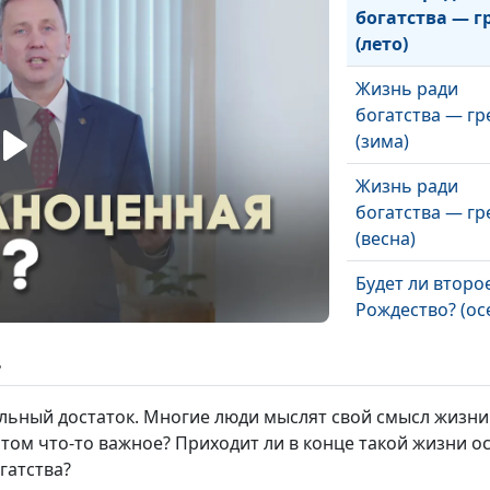
богатства — г
(лето)
Жизнь ради
богатства — гр
(зима)
Жизнь ради
богатства — гр
(весна)
Будет ли второ
Рождество? (ос
Будет ли второ
ь
Рождество? (ле
ьный достаток. Многие люди мыслят свой смысл жизни в
Будет ли второ
этом что-то важное? Приходит ли в конце такой жизни ос
Рождество? (зи
гатства?