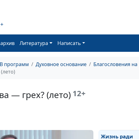
О терпении и
долготерпении
(весна)
2+
Радость вмест
зависти (осень)
оархив
Литература
Написать
Радость вмест
зависти (лето)
ТВ программ
Духовное основание
Благословения на
Радость вмест
(лето)
зависти (зима)
Радость вмест
12+
а — грех? (лето)
зависти (весна)
Жизнь ради
богатства — гр
(осень)
Жизнь ради