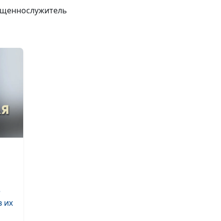
Будет ли второ
вященнослужитель
Рождество? (ве
Пусти Бога в с
проблемы (осе
Пусти Бога в с
проблемы (лето
Пусти Бога в с
проблемы (зим
Пусти Бога в с
проблемы (вес
Давайте, и даст
(осень)
е
Давайте, и даст
 их
(лето)