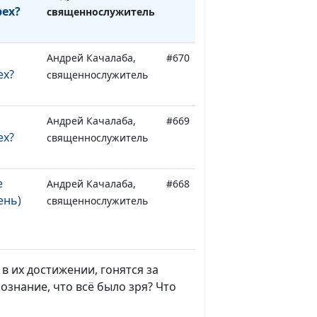
рех?
священнослужитель
Андрей Качалаба,
#670
ех?
священнослужитель
Андрей Качалаба,
#669
ех?
священнослужитель
е
Андрей Качалаба,
#668
ень)
священнослужитель
е
Андрей Качалаба,
#667
то)
священнослужитель
 их достижении, гонятся за
е
Андрей Качалаба,
#666
ознание, что всё было зря? Что
ма)
священнослужитель