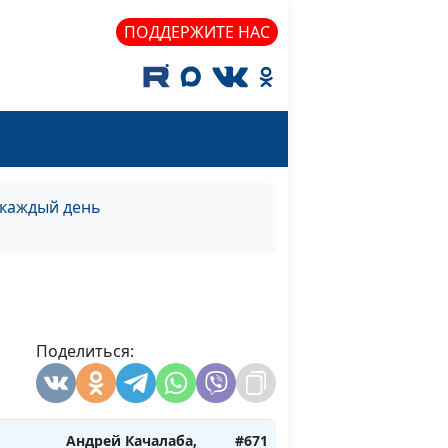
Андрей Качалаба,
#677
священнослужитель
ПОДДЕРЖИТЕ НАС
о
Андрей Качалаба,
#676
священнослужитель
о
Андрей Качалаба,
#675
священнослужитель
 каждый день
о
Андрей Качалаба,
#674
священнослужитель
о
Андрей Качалаба,
#673
священнослужитель
Поделиться:
Андрей Качалаба,
#672
ех?
священнослужитель
Андрей Качалаба,
#671