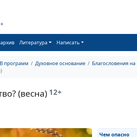
проклятье (осе
Благословение
проклятье (лет
2+
Благословение
оархив
Литература
Написать
проклятье (зим
Благословение
проклятье (вес
ТВ программ
Духовное основание
Благословения на
)
Чем опасно
кощунство? (ос
12+
во? (весна)
Чем опасно
кощунство? (ле
Чем опасно
кощунство? (зи
Чем опасно