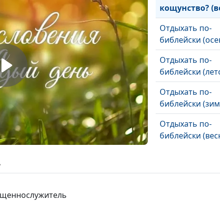
кощунство? (в
Отдыхать по-
библейски (осе
Отдыхать по-
библейски (лет
Отдыхать по-
библейски (зим
Отдыхать по-
библейски (вес
Почему нужно
ь
избегать лице
(осень)
вященнослужитель
Почему нужно
избегать лице