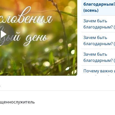
благодарным
(осень)
Зачем быть
благодарным? (
Зачем быть
благодарным? (
Зачем быть
благодарным? (
Почему важно 
мира (осень)
ь
Почему важно 
мира (лето)
вященнослужитель
Почему важно 
мира (зима)