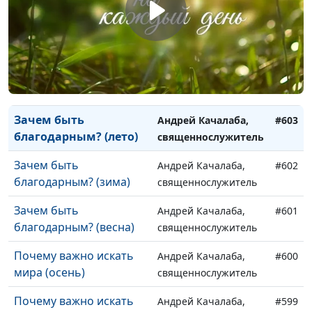
Видимое и невидимое:
Андрей Качалаба,
#605
суть веры и намерений
священнослужитель
(весна)
Зачем быть
Андрей Качалаба,
#604
благодарным? (осень)
священнослужитель
Зачем быть
Андрей Качалаба,
#603
благодарным? (лето)
священнослужитель
Зачем быть
Андрей Качалаба,
#602
благодарным? (зима)
священнослужитель
Зачем быть
Андрей Качалаба,
#601
благодарным? (весна)
священнослужитель
Почему важно искать
Андрей Качалаба,
#600
мира (осень)
священнослужитель
Почему важно искать
Андрей Качалаба,
#599