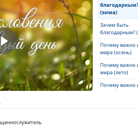
благодарным
(зима)
Зачем быть
благодарным? (
Почему важно 
мира (осень)
Почему важно 
мира (лето)
Почему важно 
мира (зима)
ь
Почему важно 
мира (весна)
вященнослужитель
Что обязатель
надо забыть (о