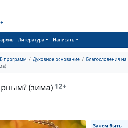
(лето)
Видимое и
2+
невидимое: сут
веры и намере
(зима)
оархив
Литература
Написать
Видимое и
невидимое: сут
ТВ программ
Духовное основание
Благословения на
веры и намере
ма)
(весна)
Зачем быть
12+
арным? (зима)
благодарным?
(осень)
Зачем быть
благодарным? (
Зачем быть