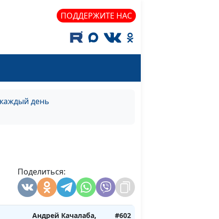
ПОДДЕРЖИТЕ НАС
Андрей Качалаба,
#606
ь
священнослужитель
ний
Андрей Качалаба,
#605
ь
священнослужитель
 каждый день
ний
Андрей Качалаба,
#604
священнослужитель
Поделиться:
Андрей Качалаба,
#603
лето)
священнослужитель
Андрей Качалаба,
#602