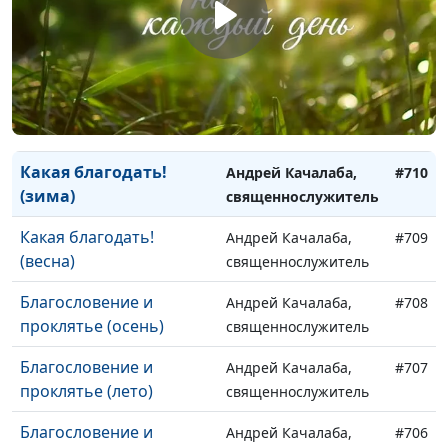
спасение? (весна)
священнослужитель
Какая благодать!
Андрей Качалаба,
#712
(осень)
священнослужитель
Какая благодать! (лето)
Андрей Качалаба,
#711
священнослужитель
Какая благодать!
Андрей Качалаба,
#710
(зима)
священнослужитель
Какая благодать!
Андрей Качалаба,
#709
(весна)
священнослужитель
Благословение и
Андрей Качалаба,
#708
проклятье (осень)
священнослужитель
Благословение и
Андрей Качалаба,
#707
проклятье (лето)
священнослужитель
Благословение и
Андрей Качалаба,
#706