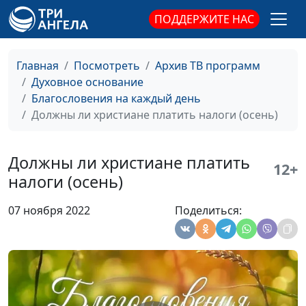
Зачем нам смиряться
Роман Маринин,
#440
ПОДДЕРЖИТЕ НАС
(осень)
священнослужитель
Зачем нам смиряться
Роман Маринин,
#439
Главная
Посмотреть
Архив ТВ программ
(лето)
священнослужитель
Духовное основание
Благословения на каждый день
Зачем нам смиряться
Роман Маринин,
#438
Должны ли христиане платить налоги (осень)
(зима)
священнослужитель
Зачем нам смиряться
Роман Маринин,
#437
Должны ли христиане платить
12+
(весна)
священнослужитель
налоги (осень)
Закон свободы. Для
Роман Маринин,
#436
07 ноября 2022
Поделиться:
чего нам смотреть в
священнослужитель
закон Божий (осень)
Закон свободы. Для
Роман Маринин,
#435
чего нам смотреть в
священнослужитель
закон Божий (лето)