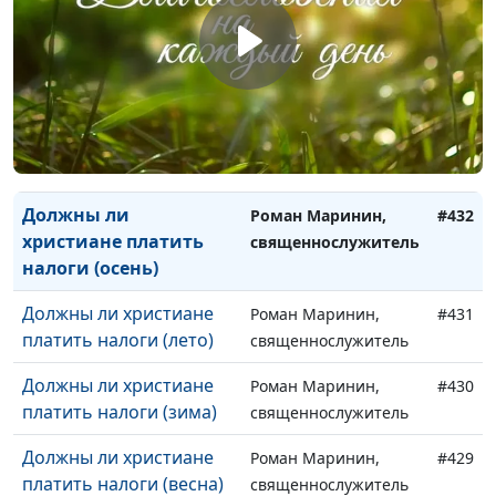
Закон свободы. Для
Роман Маринин,
#434
чего нам смотреть в
священнослужитель
закон Божий (зима)
Закон свободы. Для
Роман Маринин,
#433
чего нам смотреть в
священнослужитель
закон Божий (весна)
Должны ли
Роман Маринин,
#432
христиане платить
священнослужитель
налоги (осень)
Должны ли христиане
Роман Маринин,
#431
платить налоги (лето)
священнослужитель
Должны ли христиане
Роман Маринин,
#430
платить налоги (зима)
священнослужитель
Должны ли христиане
Роман Маринин,
#429
платить налоги (весна)
священнослужитель