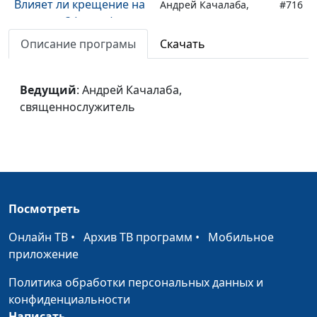
Влияет ли крещение на
Андрей Качалаба,
#716
спасение? (осень)
священнослужитель
Описание програмы
Скачать
Влияет ли крещение на
Андрей Качалаба,
#715
спасение? (лето)
священнослужитель
Ведущий
: Андрей Качалаба,
Влияет ли крещение на
Андрей Качалаба,
#714
священнослужитель
спасение? (зима)
священнослужитель
Влияет ли крещение на
Андрей Качалаба,
#713
спасение? (весна)
священнослужитель
Какая благодать!
Андрей Качалаба,
#712
(осень)
священнослужитель
Посмотреть
Какая благодать! (лето)
Андрей Качалаба,
#711
Онлайн ТВ
•
Архив ТВ программ
•
Мобильное
священнослужитель
приложение
Какая благодать! (зима)
Андрей Качалаба,
#710
Политика обработки персональных данных и
священнослужитель
конфиденциальности
Написать