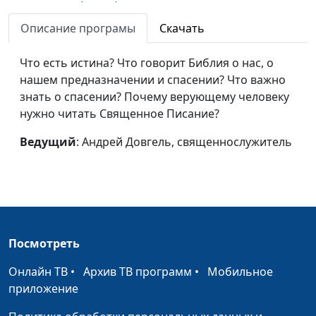
наследство (весна)
священнослужитель
Описание програмы
Скачать
Небесное и земное
Андрей Довгель,
#144
(зима)
священнослужитель
Что есть истина? Что говорит Библия о нас, о
нашем предназначении и спасении? Что важно
Небесное и земное
Андрей Довгель,
#143
знать о спасении? Почему верующему человеку
(осень)
священнослужитель
нужно читать Священное Писание?
Небесное и земное
Андрей Довгель,
#142
Ведущий
: Андрей Довгель, священнослужитель
(лето)
священнослужитель
Небесное и земное
Андрей Довгель,
#141
(весна)
священнослужитель
Тайна спасения (зима)
Андрей Довгель,
#140
священнослужитель
Посмотреть
Тайна спасения (осень)
Андрей Довгель,
#139
Онлайн ТВ
•
Архив ТВ программ
•
Мобильное
священнослужитель
приложение
Тайна спасения (лето)
Андрей Довгель,
#138