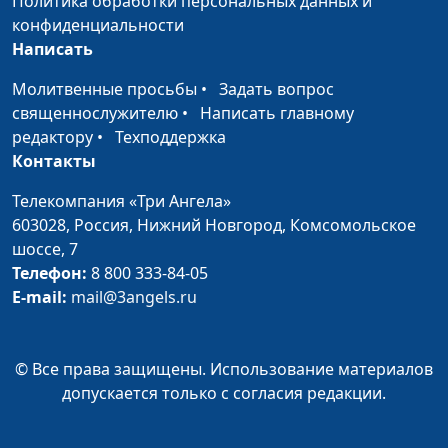
Политика обработки персональных данных и
священнослужитель
конфиденциальности
Написать
Тайна спасения (весна)
Андрей Довгель,
#137
священнослужитель
Молитвенные просьбы
•
Задать вопрос
священнослужителю
•
Написать главному
Забота Бога о нас
Андрей Довгель,
#136
редактору
•
Техподдержка
(зима)
священнослужитель
Контакты
Забота Бога о нас
Андрей Довгель,
#135
Телекомпания «Три Ангела»
(осень)
священнослужитель
603028,
Россия, Нижний Новгород,
Комсомольское
шоссе, 7
Забота Бога о нас (лето)
Андрей Довгель,
#134
Телефон:
8 800 333-84-05
священнослужитель
E-mail:
mail@3angels.ru
Забота Бога о нас
Андрей Довгель,
#133
(весна)
священнослужитель
© Все права защищены. Использование материалов
Спасение - подарок от
Андрей Довгель,
#132
допускается только с согласия редакции.
Бога (зима)
священнослужитель
Спасение - подарок от
Андрей Довгель,
#131