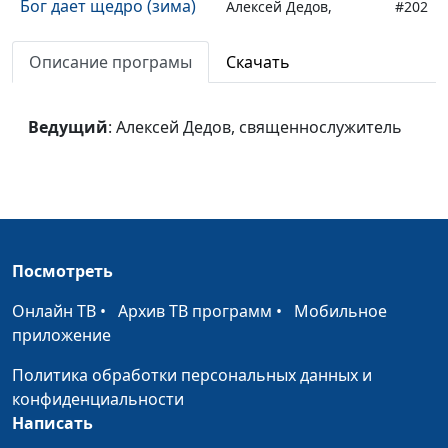
Бог дает щедро (зима)
Алексей Дедов,
#202
священнослужитель
Описание програмы
Скачать
Бог дает щедро (весна)
Алексей Дедов,
#201
священнослужитель
Ведущий
: Алексей Дедов, священнослужитель
Уметь слышать Бога
Алексей Дедов,
#200
(осень)
священнослужитель
Уметь слышать Бога
Алексей Дедов,
#199
(лето)
священнослужитель
Уметь слышать Бога
Алексей Дедов,
#198
Посмотреть
(зима)
священнослужитель
Онлайн ТВ
•
Архив ТВ программ
•
Мобильное
Уметь слышать Бога
Алексей Дедов,
#197
приложение
(весна)
священнослужитель
Политика обработки персональных данных и
Не бойтесь людей
Алексей Дедов,
#196
конфиденциальности
(осень)
священнослужитель
Написать