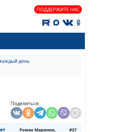
священнослужитель
ПОДДЕРЖИТЕ НАС
Роман Маринин,
#42
священнослужитель
Роман Маринин,
#41
священнослужитель
т нас
Роман Маринин,
#40
их
священнослужитель
 каждый день
т нас
Роман Маринин,
#39
их
священнослужитель
т нас
Поделиться:
Роман Маринин,
#38
их
священнослужитель
ет
Роман Маринин,
#37