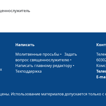
светильник ног
моей (осень)
ященнослужитель
Слово Твое -
светильник ног
моей (лето)
Слово Твое -
светильник ног
Написать
Кон
моей (весна)
•
Молитвенные просьбы
•
Задать
Теле
Все Писание
вопрос священнослужителю
•
6030
богодухновенн
Написать главному редактору
•
Комс
х
(зима)
Техподдержка
Теле
E-ma
Все Писание
богодухновенн
(осень)
ены. Использование материалов допускается только с 
Все Писание