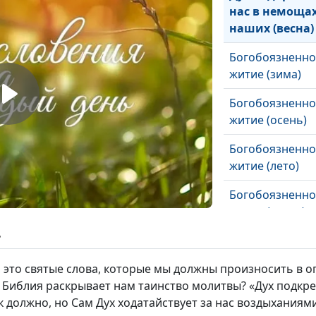
нас в немоща
наших (весна)
Богобоязненно
житие (зима)
Богобоязненно
житие (осень)
Богобоязненно
житие (лето)
Богобоязненно
житие (весна)
ь
Слово Твое -
светильник ног
, это святые слова, которые мы должны произносить в 
моей (зима)
 Библия раскрывает нам таинство молитвы? «Дух подкре
ак должно, но Сам Дух ходатайствует за нас воздыхания
Слово Твое -