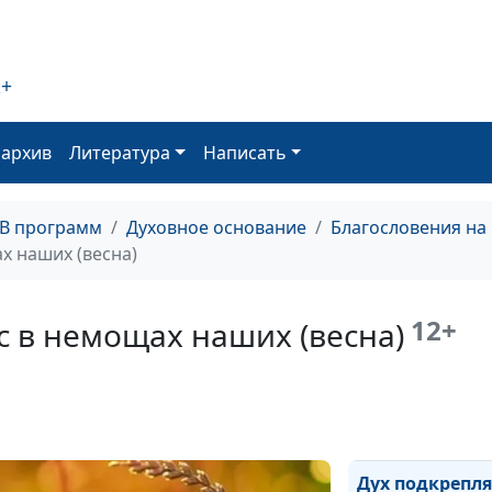
любовь (осень)
Необъяснимая
любовь (лето)
2+
Необъяснимая
любовь (весна)
оархив
Литература
Написать
Дух подкрепляе
в немощах наш
ТВ программ
Духовное основание
Благословения на
(зима)
х наших (весна)
Дух подкрепляе
в немощах наш
12+
с в немощах наших (весна)
(осень)
Дух подкрепляе
в немощах наш
(лето)
Дух подкрепля