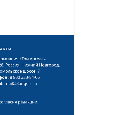
е
священнослужитель
Роман Маринин,
#30
е
священнослужитель
Роман Маринин,
#29
е
священнослужитель
такты
компания «Три Ангела»
Роман Маринин,
#28
28,
Россия, Нижний Новгород,
о
священнослужитель
омольское шоссе, 7
фон:
8 800 333-84-05
il:
mail@3angels.ru
Роман Маринин,
#27
о
священнослужитель
согласия редакции.
Роман Маринин,
#26