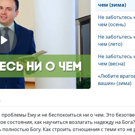
чем (зима)
Не заботьтесь 
чем (осень)
Не заботьтесь 
чем (лето)
Не заботьтесь 
чем (весна)
«Любите враго
ваших» (зима)
«Любите враго
ь
ваших» (осень)
 проблемы Ему и не беспокоиться ни о чем. Это безотв
«Любите враго
кое состояния, как научиться возлагать надежду на Бога
ваших» (лето)
 полностью Богу. Как строить отношения с теми кто не 
«Любите враго