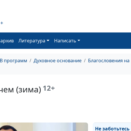
вам (осень)
Просите и дано
вам (лето)
2+
Просите и дано
оархив
Литература
Написать
вам (весна)
Прощение
обидчиков (зим
ТВ программ
Духовное основание
Благословения на
Прощение
обидчиков (осе
12+
чем (зима)
Прощение
обидчиков (лет
Прощение
обидчиков (вес
Не заботьтесь