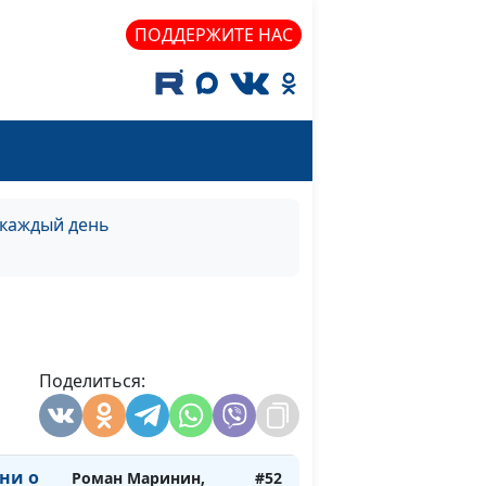
священнослужитель
ПОДДЕРЖИТЕ НАС
 будет
Роман Маринин,
#58
священнослужитель
 будет
Роман Маринин,
#57
священнослужитель
Роман Маринин,
#56
а)
священнослужитель
 каждый день
Роман Маринин,
#55
нь)
священнослужитель
Роман Маринин,
#54
о)
священнослужитель
Поделиться:
Роман Маринин,
#53
на)
священнослужитель
 ни о
Роман Маринин,
#52