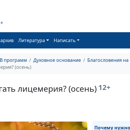
кощунство? (ле
Чем опасно
кощунство? (зи
2+
Чем опасно
оархив
Литература
Написать
кощунство? (ве
Отдыхать по-
библейски (осе
ТВ программ
Духовное основание
Благословения на
ерия? (осень)
Отдыхать по-
библейски (лет
12+
ать лицемерия? (осень)
Отдыхать по-
библейски (зим
Отдыхать по-
библейски (вес
Почему нужн