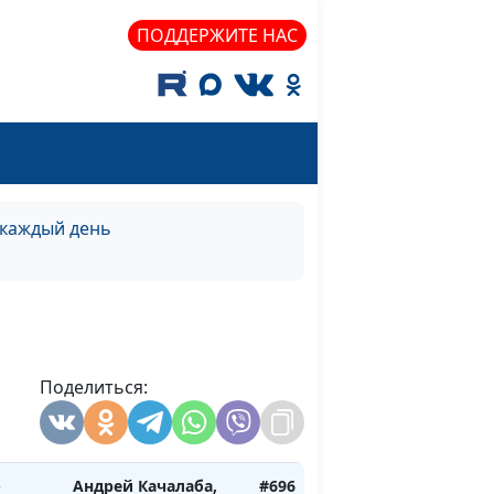
то)
священнослужитель
ПОДДЕРЖИТЕ НАС
Андрей Качалаба,
#702
ма)
священнослужитель
Андрей Качалаба,
#701
сна)
священнослужитель
Андрей Качалаба,
#700
нь)
священнослужитель
 каждый день
Андрей Качалаба,
#699
о)
священнослужитель
Андрей Качалаба,
#698
а)
священнослужитель
Поделиться:
Андрей Качалаба,
#697
на)
священнослужитель
о
Андрей Качалаба,
#696