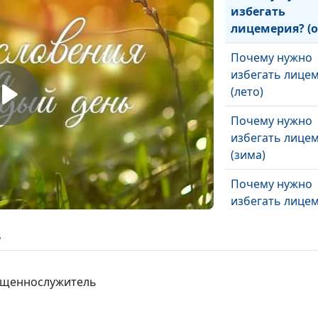
избегать
лицемерия? (о
Почему нужно
избегать лице
(лето)
Почему нужно
избегать лице
(зима)
Почему нужно
избегать лице
(весна)
ь
Научись прост
(осень)
вященнослужитель
Научись прост
(лето)