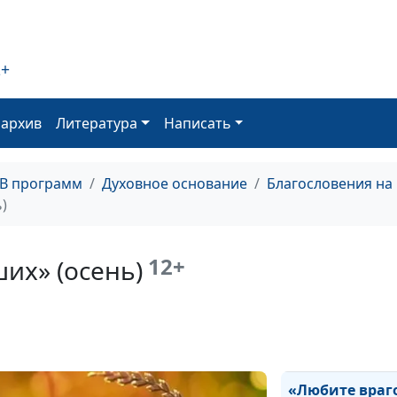
обидчиков (лет
Прощение
обидчиков (вес
2+
Не заботьтесь 
оархив
Литература
Написать
чем (зима)
Не заботьтесь 
чем (осень)
ТВ программ
Духовное основание
Благословения на
)
Не заботьтесь 
чем (лето)
12+
их» (осень)
Не заботьтесь 
чем (весна)
«Любите враго
ваших» (зима)
«Любите враг