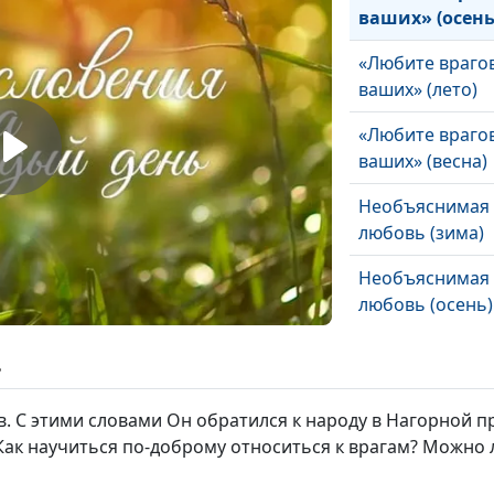
ваших» (осень
«Любите враго
ваших» (лето)
«Любите враго
ваших» (весна)
Необъяснимая
любовь (зима)
Необъяснимая
любовь (осень)
Необъяснимая
ь
любовь (лето)
. С этими словами Он обратился к народу в Нагорной пр
Необъяснимая
. Как научиться по-доброму относиться к врагам? Можно 
любовь (весна)
Дух подкрепляе