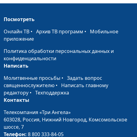
и притеснения (лето)
священнослужитель
Ты взираешь на обиды
Посмотреть
Роман Маринин,
#17
и притеснения (весна)
священнослужитель
Онлайн ТВ
•
Архив ТВ программ
•
Мобильное
Молитесь за
приложение
Роман Маринин,
#16
обижающих вас (зима)
священнослужитель
Политика обработки персональных данных и
конфиденциальности
Молитесь за
Роман Маринин,
#15
Написать
обижающих вас (осень)
священнослужитель
Молитвенные просьбы
•
Задать вопрос
Молитесь за
Роман Маринин,
#14
священнослужителю
•
Написать главному
обижающих вас (лето)
священнослужитель
редактору
•
Техподдержка
Молитесь за
Роман Маринин,
#13
Контакты
обижающих вас (весна)
священнослужитель
Телекомпания «Три Ангела»
Не попустит вам быть
Роман Маринин,
#12
603028,
Россия, Нижний Новгород,
Комсомольское
искушаемыми сверх
священнослужитель
шоссе, 7
сил (зима)
Телефон:
8 800 333-84-05