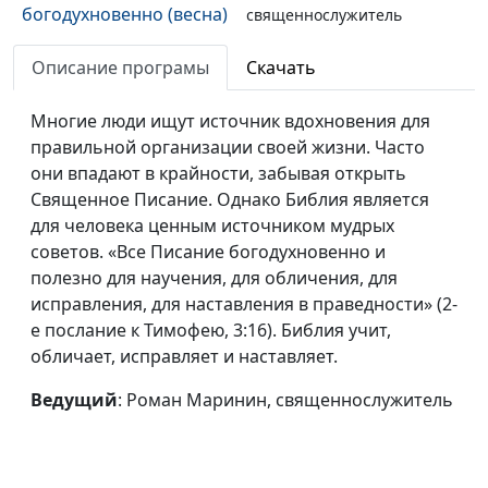
богодухновенно (весна)
священнослужитель
Мужья, любите своих
Роман Маринин,
#24
Описание програмы
Скачать
жен (зима)
священнослужитель
Многие люди ищут источник вдохновения для
Мужья, любите своих
Роман Маринин,
#23
правильной организации своей жизни. Часто
жен (осень)
священнослужитель
они впадают в крайности, забывая открыть
Священное Писание. Однако Библия является
Мужья, любите своих
Роман Маринин,
#22
для человека ценным источником мудрых
жен (лето)
священнослужитель
советов. «Все Писание богодухновенно и
Мужья, любите своих
Роман Маринин,
#21
полезно для научения, для обличения, для
жен (весна)
священнослужитель
исправления, для наставления в праведности» (2-
е послание к Тимофею, 3:16). Библия учит,
Ты взираешь на обиды
Роман Маринин,
#20
обличает, исправляет и наставляет.
и притеснения (зима)
священнослужитель
Ведущий
: Роман Маринин, священнослужитель
Ты взираешь на обиды
Роман Маринин,
#19
и притеснения (осень)
священнослужитель
Ты взираешь на обиды
Роман Маринин,
#18