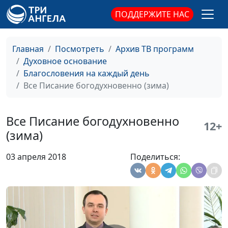
Богобоязненное житие
Роман Маринин,
#36
ПОДДЕРЖИТЕ НАС
(зима)
священнослужитель
Богобоязненное житие
Роман Маринин,
#35
Главная
Посмотреть
Архив ТВ программ
(осень)
священнослужитель
Духовное основание
Благословения на каждый день
Богобоязненное житие
Роман Маринин,
#34
Все Писание богодухновенно (зима)
(лето)
священнослужитель
Богобоязненное житие
Роман Маринин,
#33
Все Писание богодухновенно
12+
(весна)
священнослужитель
(зима)
Слово Твое -
Роман Маринин,
#32
03 апреля 2018
Поделиться:
светильник ноге моей
священнослужитель
(зима)
Слово Твое -
Роман Маринин,
#31
светильник ноге моей
священнослужитель
(осень)