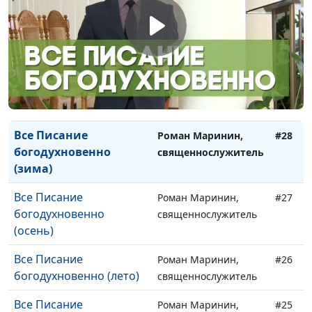
Слово Твое -
Роман Маринин,
#30
светильник ноге моей
священнослужитель
(лето)
Слово Твое -
Роман Маринин,
#29
светильник ноге моей
священнослужитель
(весна)
Все Писание
Роман Маринин,
#28
богодухновенно
священнослужитель
(зима)
Все Писание
Роман Маринин,
#27
богодухновенно
священнослужитель
(осень)
Все Писание
Роман Маринин,
#26
богодухновенно (лето)
священнослужитель
Все Писание
Роман Маринин,
#25