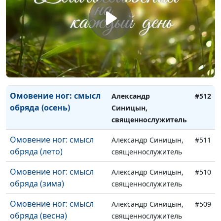
искушения (лето)
священнослужитель
Когда одолели
Александр Синицын,
#514
искушения (зима)
священнослужитель
Когда одолели
Александр Синицын,
#513
искушения (весна)
священнослужитель
Омовение ног: смысл
Александр
#512
обряда (осень)
Синицын,
священнослужитель
Омовение ног: смысл
Александр Синицын,
#511
обряда (лето)
священнослужитель
Омовение ног: смысл
Александр Синицын,
#510
обряда (зима)
священнослужитель
Омовение ног: смысл
Александр Синицын,
#509
обряда (весна)
священнослужитель