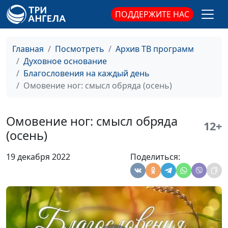
ПОДДЕРЖИТЕ НАС
Главные темы
Александр Синицын,
#521
Священного Писания
священнослужитель
(весна)
Главная
Посмотреть
Архив ТВ программ
Духовное основание
Христианин и грех
Александр Синицын,
#520
Благословения на каждый день
(осень)
священнослужитель
Омовение ног: смысл обряда (осень)
Христианин и грех
Александр Синицын,
#519
(лето)
священнослужитель
Омовение ног: смысл обряда
12+
Христианин и грех
Александр Синицын,
#518
(осень)
(зима)
священнослужитель
19 декабря 2022
Поделиться:
Христианин и грех
Александр Синицын,
#517
(весна)
священнослужитель
Когда одолели
Александр Синицын,
#516
искушения (осень)
священнослужитель
Когда одолели
Александр Синицын,
#515