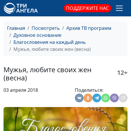
светильник ноге моей
священнослужитель
ПОДДЕРЖИТЕ НАС
(лето)
Слово Твое -
Роман Маринин,
#29
Главная
Посмотреть
Архив ТВ программ
светильник ноге моей
священнослужитель
Духовное основание
(весна)
Благословения на каждый день
Все Писание
Роман Маринин,
#28
Мужья, любите своих жен (весна)
богодухновенно (зима)
священнослужитель
Все Писание
Роман Маринин,
#27
Мужья, любите своих жен
12+
богодухновенно
священнослужитель
(весна)
(осень)
03 апреля 2018
Поделиться:
Все Писание
Роман Маринин,
#26
богодухновенно (лето)
священнослужитель
Все Писание
Роман Маринин,
#25
богодухновенно (весна)
священнослужитель
Мужья, любите своих
Роман Маринин,
#24