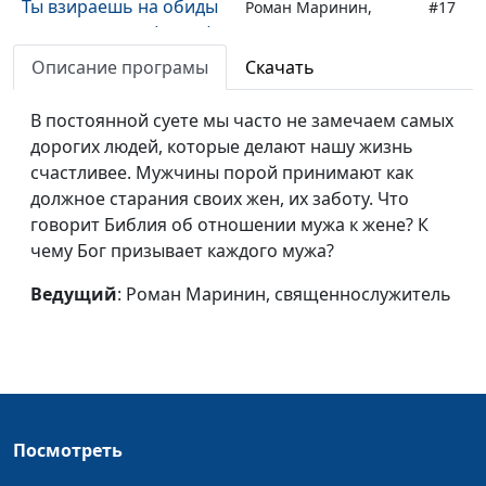
Ты взираешь на обиды
Роман Маринин,
#17
и притеснения (весна)
священнослужитель
Описание програмы
Скачать
Молитесь за
Роман Маринин,
#16
обижающих вас (зима)
священнослужитель
В постоянной суете мы часто не замечаем самых
дорогих людей, которые делают нашу жизнь
Молитесь за
Роман Маринин,
#15
счастливее. Мужчины порой принимают как
обижающих вас (осень)
священнослужитель
должное старания своих жен, их заботу. Что
Молитесь за
Роман Маринин,
#14
говорит Библия об отношении мужа к жене? К
обижающих вас (лето)
священнослужитель
чему Бог призывает каждого мужа?
Молитесь за
Роман Маринин,
#13
Ведущий
: Роман Маринин, священнослужитель
обижающих вас (весна)
священнослужитель
Не попустит вам быть
Роман Маринин,
#12
искушаемыми сверх
священнослужитель
сил (зима)
Посмотреть
Не попустит вам быть
Роман Маринин,
#11
искушаемыми сверх
священнослужитель