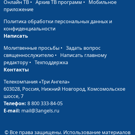
Онлайн ТВ
•
Архив ТВ программ
•
Мобильное
сил (осень)
приложение
Не попустит вам быть
Роман Маринин,
#10
Политика обработки персональных данных и
искушаемыми сверх
священнослужитель
конфиденциальности
сил (лето)
Написать
Не попустит вам быть
Роман Маринин,
#9
Молитвенные просьбы
•
Задать вопрос
искушаемыми сверх
священнослужитель
священнослужителю
•
Написать главному
сил (весна)
редактору
•
Техподдержка
Контакты
Все заботы возложите
Роман Маринин,
#8
на Него (зима)
священнослужитель
Телекомпания «Три Ангела»
603028,
Россия, Нижний Новгород,
Комсомольское
Все заботы возложите
Роман Маринин,
#7
шоссе, 7
на Него (осень)
священнослужитель
Телефон:
8 800 333-84-05
E-mail:
mail@3angels.ru
Все заботы возложите
Роман Маринин,
#6
на Него (лето)
священнослужитель
Все заботы возложите
Роман Маринин,
#5
© Все права защищены. Использование материалов