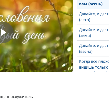
вам (осень)
Давайте, и даст
(лето)
Давайте, и даст
(зима)
Давайте, и даст
(весна)
Когда всё плохо
видишь только
плохое (осень)
ь
Когда всё плохо
видишь только
плохое (лето)
вященнослужитель
Когда всё плохо