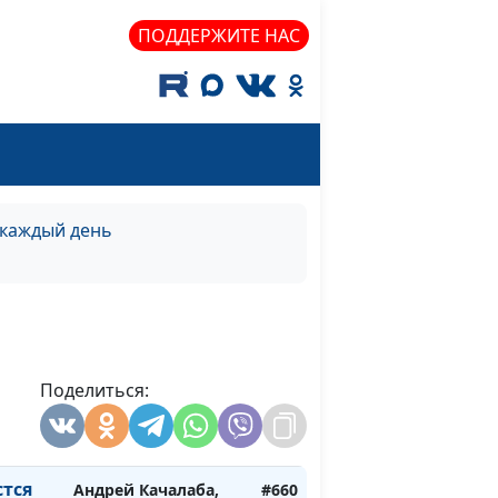
то)
священнослужитель
ПОДДЕРЖИТЕ НАС
е
Андрей Качалаба,
#666
ма)
священнослужитель
е
Андрей Качалаба,
#665
сна)
священнослужитель
вои
Андрей Качалаба,
#664
нь)
священнослужитель
 каждый день
вои
Андрей Качалаба,
#663
)
священнослужитель
вои
Андрей Качалаба,
#662
а)
священнослужитель
Поделиться:
вои
Андрей Качалаба,
#661
на)
священнослужитель
стся
Андрей Качалаба,
#660