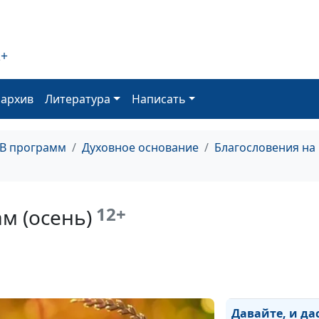
Рождество? (ле
Будет ли второ
Рождество? (зи
2+
Будет ли второ
оархив
Литература
Написать
Рождество? (ве
Пусти Бога в с
проблемы (осе
ТВ программ
Духовное основание
Благословения на
Пусти Бога в с
проблемы (лето
12+
ам (осень)
Пусти Бога в с
проблемы (зим
Пусти Бога в с
проблемы (вес
Давайте, и да