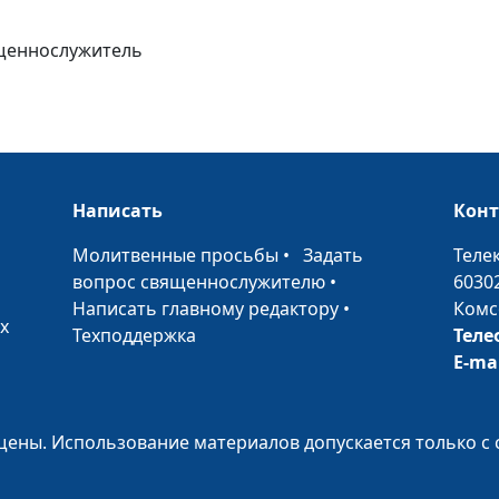
Богобоязненно
ященнослужитель
житие (лето)
Богобоязненно
житие (весна)
Слово Твое -
светильник ног
Написать
Кон
моей (зима)
•
Молитвенные просьбы
•
Задать
Теле
Слово Твое -
вопрос священнослужителю
•
6030
светильник ног
Написать главному редактору
•
Комс
х
моей (осень)
Техподдержка
Теле
E-ma
Слово Твое -
светильник ног
моей (лето)
ены. Использование материалов допускается только с 
Слово Твое -