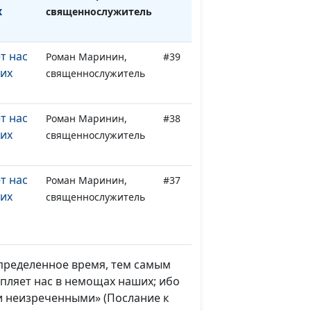
х
священнослужитель
т нас
Роман Маринин,
#39
их
священнослужитель
т нас
Роман Маринин,
#38
их
священнослужитель
т нас
Роман Маринин,
#37
их
священнослужитель
е
Роман Маринин,
#36
священнослужитель
определенное время, тем самым
пляет нас в немощах наших; ибо
е
Роман Маринин,
#35
ми неизреченными» (Послание к
священнослужитель