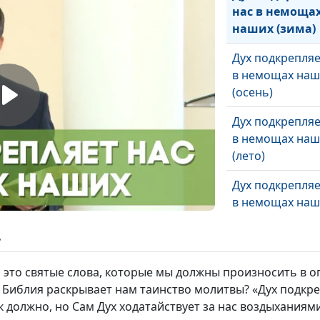
нас в немоща
наших (зима)
Дух подкрепляе
в немощах наш
(осень)
Дух подкрепляе
в немощах наш
(лето)
Дух подкрепляе
в немощах наш
(весна)
ь
Богобоязненно
житие (зима)
, это святые слова, которые мы должны произносить в 
 Библия раскрывает нам таинство молитвы? «Дух подкре
Богобоязненно
ак должно, но Сам Дух ходатайствует за нас воздыхания
житие (осень)