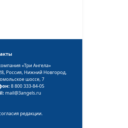
е
Роман Маринин,
#34
священнослужитель
е
Роман Маринин,
#33
священнослужитель
Роман Маринин,
#32
е
священнослужитель
такты
компания «Три Ангела»
Роман Маринин,
#31
28,
Россия, Нижний Новгород,
е
священнослужитель
омольское шоссе, 7
фон:
8 800 333-84-05
il:
mail@3angels.ru
Роман Маринин,
#30
е
священнослужитель
согласия редакции.
Роман Маринин,
#29