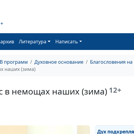
ваших» (осень)
«Любите враго
ваших» (лето)
2+
«Любите враго
оархив
Литература
Написать
ваших» (весна)
Необъяснимая
любовь (зима)
ТВ программ
Духовное основание
Благословения на
х наших (зима)
Необъяснимая
любовь (осень)
12+
с в немощах наших (зима)
Необъяснимая
любовь (лето)
Необъяснимая
любовь (весна)
Дух подкрепля