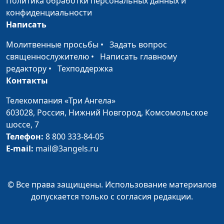
Политика обработки персональных данных и
(лето)
священнослужитель
конфиденциальности
Написать
Какими нас видит Бог?
Андрей Довгель,
#121
(весна)
священнослужитель
Молитвенные просьбы
•
Задать вопрос
священнослужителю
•
Написать главному
Везет ли верующему?
Андрей Довгель,
#120
редактору
•
Техподдержка
(зима)
священнослужитель
Контакты
Везет ли верующему?
Андрей Довгель,
#119
Телекомпания «Три Ангела»
(осень)
священнослужитель
603028,
Россия, Нижний Новгород,
Комсомольское
шоссе, 7
Везет ли верующему?
Андрей Довгель,
#118
Телефон:
8 800 333-84-05
(лето)
священнослужитель
E-mail:
mail@3angels.ru
Везет ли верующему?
Андрей Довгель,
#117
(весна)
священнослужитель
© Все права защищены. Использование материалов
Христос и Никодим
Роман Маринин,
#116
допускается только с согласия редакции.
(зима)
священнослужитель
Христос и Никодим
Роман Маринин,
#115