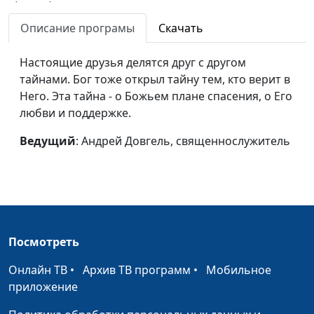
(весна)
священнослужитель
Описание програмы
Скачать
Спасение - подарок от
Андрей Довгель,
#132
Бога (зима)
священнослужитель
Настоящие друзья делятся друг с другом
тайнами. Бог тоже открыл тайну тем, кто верит в
Спасение - подарок от
Андрей Довгель,
#131
Него. Эта тайна - о Божьем плане спасения, о Его
Бога (осень)
священнослужитель
любви и поддержке.
Спасение - подарок от
Андрей Довгель,
#130
Ведущий
: Андрей Довгель, священнослужитель
Бога (лето)
священнослужитель
Спасение - подарок от
Андрей Довгель,
#129
Бога (весна)
священнослужитель
Какими нас видит Бог?
Андрей Довгель,
#124
(зима)
священнослужитель
Посмотреть
Какими нас видит Бог?
Андрей Довгель,
#123
Онлайн ТВ
•
Архив ТВ программ
•
Мобильное
(осень)
священнослужитель
приложение
Какими нас видит Бог?
Андрей Довгель,
#122