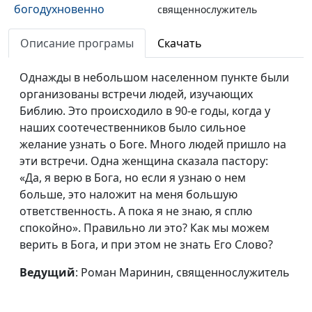
богодухновенно
священнослужитель
(осень)
Описание програмы
Скачать
Все Писание
Роман Маринин,
#26
богодухновенно (лето)
священнослужитель
Однажды в небольшом населенном пункте были
организованы встречи людей, изучающих
Все Писание
Роман Маринин,
#25
Библию. Это происходило в 90-е годы, когда у
богодухновенно (весна)
священнослужитель
наших соотечественников было сильное
желание узнать о Боге. Много людей пришло на
Мужья, любите своих
Роман Маринин,
#24
эти встречи. Одна женщина сказала пастору:
жен (зима)
священнослужитель
«Да, я верю в Бога, но если я узнаю о нем
Мужья, любите своих
Роман Маринин,
#23
больше, это наложит на меня большую
жен (осень)
священнослужитель
ответственность. А пока я не знаю, я сплю
спокойно». Правильно ли это? Как мы можем
Мужья, любите своих
Роман Маринин,
#22
верить в Бога, и при этом не знать Его Слово?
жен (лето)
священнослужитель
Ведущий
: Роман Маринин, священнослужитель
Мужья, любите своих
Роман Маринин,
#21
жен (весна)
священнослужитель