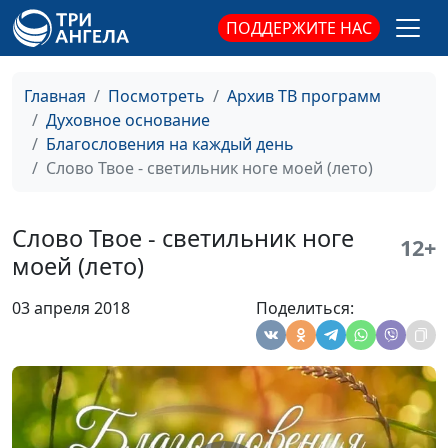
Дух подкрепляет нас в
Роман Маринин,
#39
ПОДДЕРЖИТЕ НАС
немощах наших (осень)
священнослужитель
Дух подкрепляет нас в
Роман Маринин,
#38
Главная
Посмотреть
Архив ТВ программ
немощах наших (лето)
священнослужитель
Духовное основание
Дух подкрепляет нас в
Роман Маринин,
#37
Благословения на каждый день
немощах наших (весна)
священнослужитель
Слово Твое - светильник ноге моей (лето)
Богобоязненное житие
Роман Маринин,
#36
(зима)
священнослужитель
Слово Твое - светильник ноге
12+
моей (лето)
Богобоязненное житие
Роман Маринин,
#35
(осень)
священнослужитель
03 апреля 2018
Поделиться:
Богобоязненное житие
Роман Маринин,
#34
(лето)
священнослужитель
Богобоязненное житие
Роман Маринин,
#33
(весна)
священнослужитель