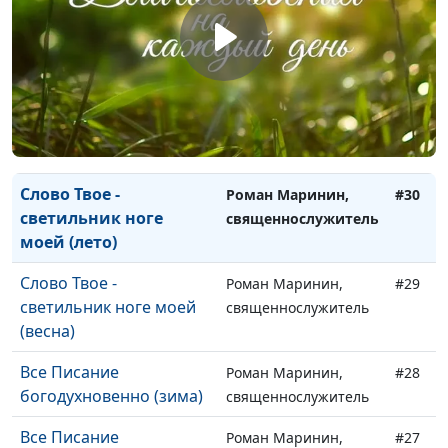
Слово Твое -
Роман Маринин,
#32
светильник ноге моей
священнослужитель
(зима)
Слово Твое -
Роман Маринин,
#31
светильник ноге моей
священнослужитель
(осень)
Слово Твое -
Роман Маринин,
#30
светильник ноге
священнослужитель
моей (лето)
Слово Твое -
Роман Маринин,
#29
светильник ноге моей
священнослужитель
(весна)
Все Писание
Роман Маринин,
#28
богодухновенно (зима)
священнослужитель
Все Писание
Роман Маринин,
#27