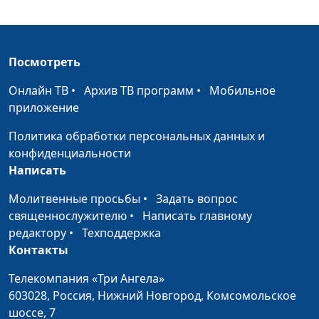
Ты взираешь на обиды
Роман Маринин,
#20
и притеснения (зима)
священнослужитель
Ты взираешь на обиды
Посмотреть
Роман Маринин,
#19
и притеснения (осень)
священнослужитель
Онлайн ТВ
•
Архив ТВ программ
•
Мобильное
Ты взираешь на обиды
приложение
Роман Маринин,
#18
и притеснения (лето)
священнослужитель
Политика обработки персональных данных и
конфиденциальности
Ты взираешь на обиды
Роман Маринин,
#17
Написать
и притеснения (весна)
священнослужитель
Молитвенные просьбы
•
Задать вопрос
Молитесь за
Роман Маринин,
#16
священнослужителю
•
Написать главному
обижающих вас (зима)
священнослужитель
редактору
•
Техподдержка
Молитесь за
Роман Маринин,
#15
Контакты
обижающих вас (осень)
священнослужитель
Телекомпания «Три Ангела»
Молитесь за
Роман Маринин,
#14
603028,
Россия, Нижний Новгород,
Комсомольское
обижающих вас (лето)
священнослужитель
шоссе, 7