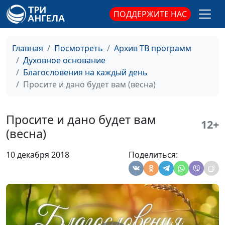
Материальное
Роман Маринин,
#66
ПОДДЕРЖИТЕ НАС
благополучие и
священнослужитель
духовность (лето)
Главная
Посмотреть
Архив ТВ программ
Материальное
Роман Маринин,
#65
Духовное основание
благополучие и
священнослужитель
Благословения на каждый день
духовность (весна)
Просите и дано будет вам (весна)
Время для перемен
Роман Маринин,
#64
(зима)
священнослужитель
Просите и дано будет вам
12+
Время для перемен
Роман Маринин,
#63
(весна)
(осень)
священнослужитель
10 декабря 2018
Поделиться:
Время для перемен
Роман Маринин,
#62
(лето)
священнослужитель
Время для перемен
Роман Маринин,
#61
(весна)
священнослужитель
Просите и дано будет
Роман Маринин,
#60