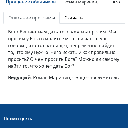
Прощение обидчиков
Роман Маринин,
#53
(весна)
священнослужитель
Описание програмы
Скачать
Не заботьтесь ни о чем
Роман Маринин,
#52
(зима)
священнослужитель
Бог обещает нам дать то, о чем мы просим. Мы
просим у Бога в молитве много и часто. Бог
Не заботьтесь ни о чем
Роман Маринин,
#51
говорит, что тот, кто ищет, непременно найдет
(осень)
священнослужитель
то, что ему нужно. Чего искать и как правильно
Не заботьтесь ни о чем
Роман Маринин,
#50
просить? О чем просить Бога? Можно ли самому
(лето)
священнослужитель
найти то, что хочет дать Бог?
Не заботьтесь ни о чем
Роман Маринин,
#49
Ведущий
: Роман Маринин, священнослужитель
(весна)
священнослужитель
«Любите врагов ваших»
Роман Маринин,
#48
(зима)
священнослужитель
«Любите врагов ваших»
Роман Маринин,
#47
Посмотреть
(осень)
священнослужитель