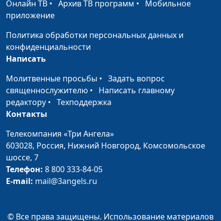
Онлайн ТВ
•
Архив ТВ программ
•
Мобильное
«Любите врагов ваших»
Роман Маринин,
#46
приложение
(лето)
священнослужитель
Политика обработки персональных данных и
«Любите врагов ваших»
Роман Маринин,
#45
конфиденциальности
(весна)
священнослужитель
Написать
Необъяснимая любовь
Роман Маринин,
#44
Молитвенные просьбы
•
Задать вопрос
(зима)
священнослужитель
священнослужителю
•
Написать главному
редактору
•
Техподдержка
Необъяснимая любовь
Роман Маринин,
#43
Контакты
(осень)
священнослужитель
Телекомпания «Три Ангела»
Необъяснимая любовь
Роман Маринин,
#42
603028,
Россия, Нижний Новгород,
Комсомольское
(лето)
священнослужитель
шоссе, 7
Необъяснимая любовь
Роман Маринин,
#41
Телефон:
8 800 333-84-05
(весна)
священнослужитель
E-mail:
mail@3angels.ru
Дух подкрепляет нас в
Роман Маринин,
#40
немощах наших (зима)
священнослужитель
© Все права защищены. Использование материалов