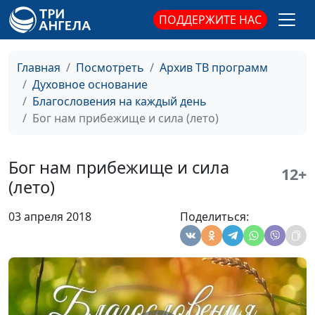
обижающих вас (весна)
священнослужитель
ПОДДЕРЖИТЕ НАС
Не попустит вам быть
Роман Маринин,
#12
искушаемыми сверх
священнослужитель
Главная
Посмотреть
Архив ТВ программ
сил (зима)
Духовное основание
Не попустит вам быть
Роман Маринин,
#11
Благословения на каждый день
искушаемыми сверх
священнослужитель
Бог нам прибежище и сила (лето)
сил (осень)
Не попустит вам быть
Роман Маринин,
#10
Бог нам прибежище и сила
12+
искушаемыми сверх
священнослужитель
(лето)
сил (лето)
03 апреля 2018
Поделиться:
Не попустит вам быть
Роман Маринин,
#9
искушаемыми сверх
священнослужитель
сил (весна)
Все заботы возложите
Роман Маринин,
#8
на Него (зима)
священнослужитель