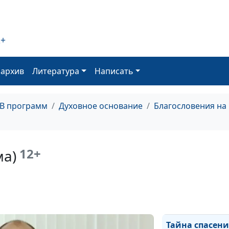
наследство (ос
Вечная жизнь -
наследство (лет
2+
Вечная жизнь -
оархив
Литература
Написать
наследство (вес
Небесное и зе
(зима)
ТВ программ
Духовное основание
Благословения на
Небесное и зе
(осень)
12+
ма)
Небесное и зе
(лето)
Небесное и зе
(весна)
Тайна спасени