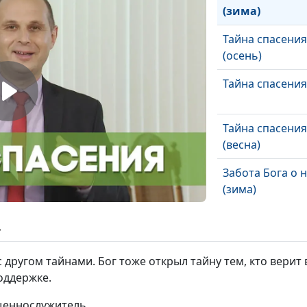
(зима)
Тайна спасения
(осень)
Тайна спасения
Тайна спасения
(весна)
Забота Бога о 
(зима)
Забота Бога о 
ь
(осень)
 другом тайнами. Бог тоже открыл тайну тем, кто верит в
Забота Бога о 
оддержке.
(лето)
ященнослужитель
Забота Бога о 