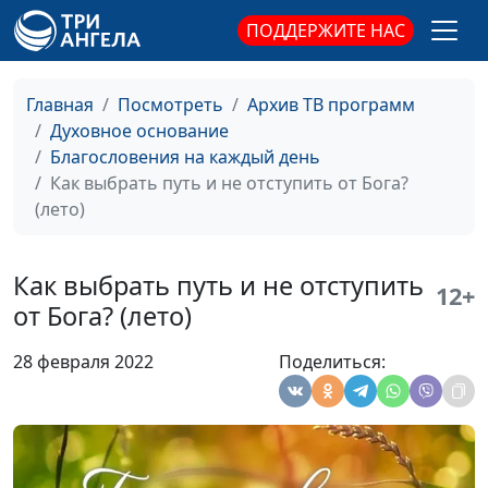
человека (весна)
священнослужитель
ПОДДЕРЖИТЕ НАС
Почему важно
Алексей Дедов,
#224
прощать? (осень)
священнослужитель
Главная
Посмотреть
Архив ТВ программ
Духовное основание
Почему важно
Алексей Дедов,
#223
Благословения на каждый день
прощать? (лето)
священнослужитель
Как выбрать путь и не отступить от Бога?
Почему важно
Алексей Дедов,
#222
(лето)
прощать? (зима)
священнослужитель
Почему важно
Алексей Дедов,
#221
Как выбрать путь и не отступить
12+
прощать? (весна)
священнослужитель
от Бога? (лето)
Бог сражается за тебя
Алексей Дедов,
#220
28 февраля 2022
Поделиться:
(осень)
священнослужитель
Бог сражается за тебя
Алексей Дедов,
#219
(лето)
священнослужитель
Бог сражается за тебя
Алексей Дедов,
#218