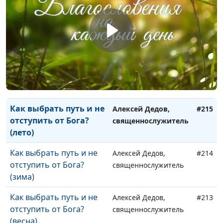
(зима)
священнослужитель
Бог сражается за тебя
Алексей Дедов,
#217
(весна)
священнослужитель
Как выбрать путь и не
Алексей Дедов,
#216
отступить от Бога?
священнослужитель
(осень)
Как выбрать путь и не
Алексей Дедов,
#215
отступить от Бога?
священнослужитель
(лето)
Как выбрать путь и не
Алексей Дедов,
#214
отступить от Бога?
священнослужитель
(зима)
Как выбрать путь и не
Алексей Дедов,
#213
отступить от Бога?
священнослужитель
(весна)