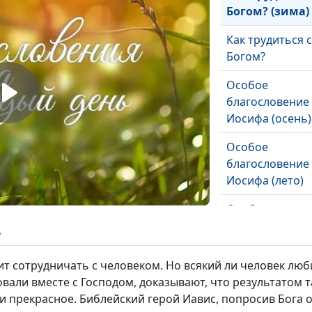
Богом? (зима)
Как трудиться с
Богом?
Особое
благословение
Иосифа (осень)
Особое
благословение
Иосифа (лето)
Особое
благословение
ь
Иосифа (зима)
ит сотрудничать с человеком. Но всякий ли человек люб
Особое
вали вместе с Господом, доказывают, что результатом 
благословение
и прекрасное. Библейский герой Иавис, попросив Бога о
Иосифа (весна)