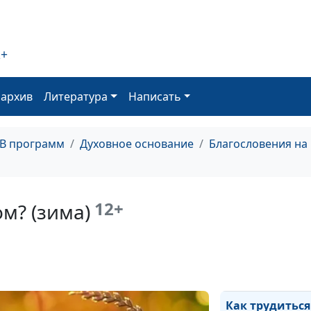
Богом (весна)
Что дает мне Б
(осень)
2+
Что дает мне Б
оархив
Литература
Написать
(лето)
Что дает мне Б
(зима)
ТВ программ
Духовное основание
Благословения на
Что дает мне Б
(весна)
12+
ом? (зима)
Как трудиться с
Богом? (осень)
Как трудиться с
Богом? (лето)
Как трудиться