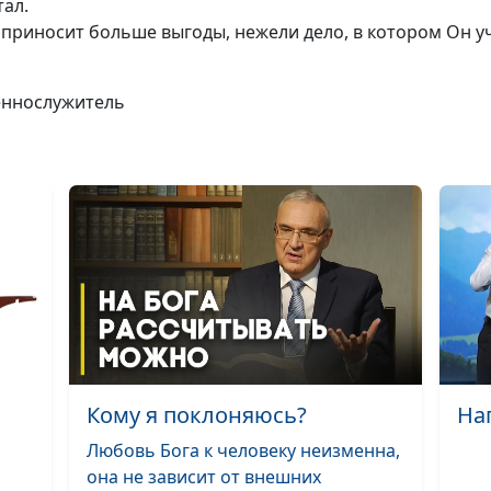
тал.
 приносит больше выгоды, нежели дело, в котором Он у
Бог заботится о
(зима)
щеннослужитель
Бог заботится о
(осень)
Бог заботится о
(лето)
Бог заботится о
(весна)
Что обещал мн
(зима)
Что обещал мн
Кому я поклоняюсь?
На
(осень)
Любовь Бога к человеку неизменна,
Что обещал мн
она не зависит от внешних
(лето)