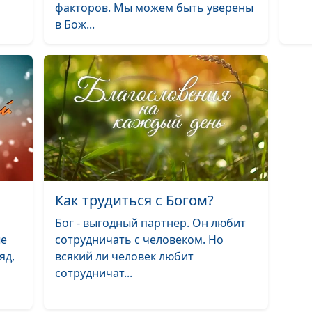
факторов. Мы можем быть уверены
в Бож...
Что обещал мн
(весна)
Печать Духа Св
на нас (зима)
Печать Духа Св
на нас (осень)
Печать Духа Св
на нас (лето)
Как трудиться с Богом?
Печать Духа Св
Бог - выгодный партнер. Он любит
на нас (весна)
ые
сотрудничать с человеком. Но
Истина о спасе
яд,
всякий ли человек любит
(зима)
сотрудничат...
Истина о спасе