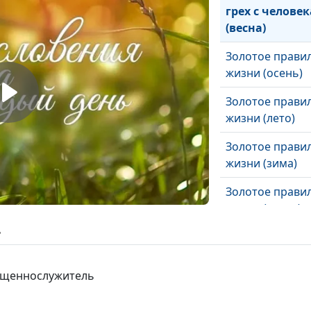
грех с человек
(весна)
Золотое прави
жизни (осень)
Золотое прави
жизни (лето)
Золотое прави
жизни (зима)
Золотое прави
жизни (весна)
ь
Блаженны
милостивые (ос
вященнослужитель
Блаженны
милостивые (ле