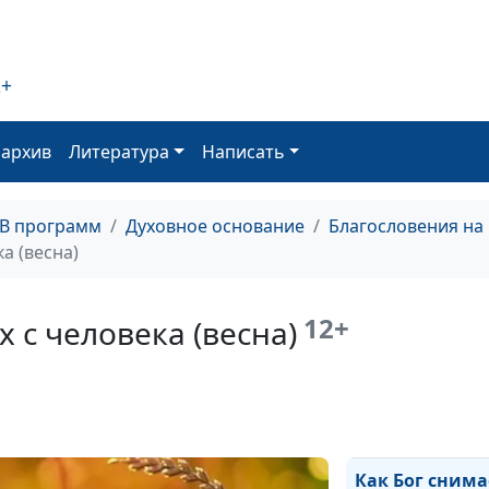
правда! (осень)
Пусть торжеств
правда! (лето)
2+
Пусть торжеств
оархив
Литература
Написать
правда! (зима)
Пусть торжеств
правда! (весна)
ТВ программ
Духовное основание
Благословения на
а (весна)
Как Бог снимае
с человека (осе
12+
х с человека (весна)
Как Бог снимае
с человека (лет
Как Бог снимае
с человека (зим
Как Бог снима