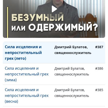
Отрёкся ли Христос от
Дмитрий Булатов,
#389
близких? (весна)
священнослужитель
Сила исцеления и
Дмитрий Булатов,
#388
непростительный грех
священнослужитель
(осень)
Сила исцеления и
Дмитрий Булатов,
#387
непростительный
священнослужитель
грех (лето)
Сила исцеления и
Дмитрий Булатов,
#386
непростительный грех
священнослужитель
(зима)
Сила исцеления и
Дмитрий Булатов,
#385
непростительный грех
священнослужитель
(весна)