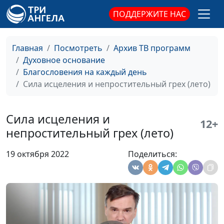
ПОДДЕРЖИТЕ НАС
Притча о сеятеле
Дмитрий Булатов,
#396
(осень)
священнослужитель
Главная
Посмотреть
Архив ТВ программ
Притча о сеятеле (лето)
Дмитрий Булатов,
#395
Духовное основание
священнослужитель
Благословения на каждый день
Притча о сеятеле
Дмитрий Булатов,
#394
Сила исцеления и непростительный грех (лето)
(зима)
священнослужитель
Притча о сеятеле
Дмитрий Булатов,
#393
Сила исцеления и
12+
(весна)
священнослужитель
непростительный грех (лето)
Отрёкся ли Христос от
Дмитрий Булатов,
#392
19 октября 2022
Поделиться:
близких? (осень)
священнослужитель
Отрёкся ли Христос от
Дмитрий Булатов,
#391
близких? (лето)
священнослужитель
Отрёкся ли Христос от
Дмитрий Булатов,
#390
близких? (зима)
священнослужитель