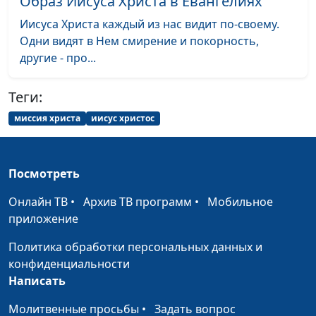
Образ Иисуса Христа в Евангелиях
Дмитрий Булатов,
#365
воздержания (весна)
священнослужитель
Иисуса Христа каждый из нас видит по-своему.
Одни видят в Нем смирение и покорность,
Кому нужно покаяние
Дмитрий Булатов,
#364
другие - про...
(осень)
священнослужитель
Кому нужно покаяние
Дмитрий Булатов,
#363
Теги:
(лето)
священнослужитель
миссия христа
иисус христос
Кому нужно покаяние
Дмитрий Булатов,
#362
(зима)
священнослужитель
Посмотреть
Кому нужно покаяние
Дмитрий Булатов,
#361
(весна)
священнослужитель
Онлайн ТВ
•
Архив ТВ программ
•
Мобильное
приложение
Кто прощает грехи
Дмитрий Булатов,
#360
(осень)
Политика обработки персональных данных и
священнослужитель
конфиденциальности
Кто прощает грехи
Дмитрий Булатов,
#359
Написать
(лето)
священнослужитель
Молитвенные просьбы
•
Задать вопрос