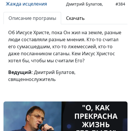
Жажда исцеления
Дмитрий Булатов,
#384
(осень)
священнослужитель
Описание програмы
Скачать
Жажда исцеления
Дмитрий Булатов,
#383
(лето)
священнослужитель
Об Иисусе Христе, пока Он жил на земле, разные
люди составляли разные мнения. Кто-то считал
Жажда исцеления
Дмитрий Булатов,
#382
его сумасшедшим, кто-то лжемессией, кто-то
(зима)
священнослужитель
даже посланником сатаны. Кем Иисус Христос
хотел бы, чтобы мы считали Его?
Жажда исцеления
Дмитрий Булатов,
#381
(весна)
священнослужитель
Ведущий
: Дмитрий Булатов,
священнослужитель
Ветхий мех и святой
Дмитрий Булатов,
#380
день (осень)
священнослужитель
Ветхий мех и святой
Дмитрий Булатов,
#379
день (лето)
священнослужитель
Ветхий мех и святой
Дмитрий Булатов,
#378
день (зима)
священнослужитель