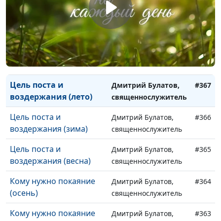
Иисус Христос —
Дмитрий Булатов,
#369
Мессия, изменивший
священнослужитель
мир (весна)
Цель поста и
Дмитрий Булатов,
#368
воздержания (осень)
священнослужитель
Цель поста и
Дмитрий Булатов,
#367
воздержания (лето)
священнослужитель
Цель поста и
Дмитрий Булатов,
#366
воздержания (зима)
священнослужитель
Цель поста и
Дмитрий Булатов,
#365
воздержания (весна)
священнослужитель
Кому нужно покаяние
Дмитрий Булатов,
#364
(осень)
священнослужитель
Кому нужно покаяние
Дмитрий Булатов,
#363