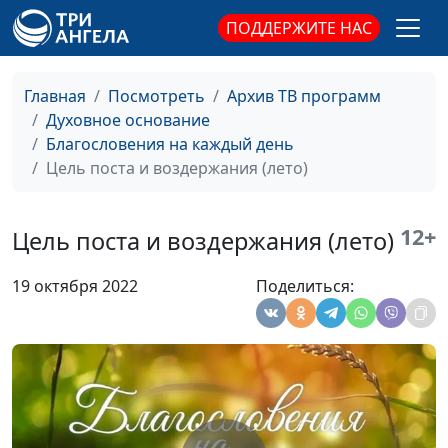
Религиозные правила
Дмитрий Булатов,
#375
или жизнь? (лето)
ПОДДЕРЖИТЕ НАС
священнослужитель
Религиозные правила
Дмитрий Булатов,
#374
или жизнь? (зима)
священнослужитель
Главная
Посмотреть
Архив ТВ программ
Духовное основание
Религиозные правила
Дмитрий Булатов,
#373
Благословения на каждый день
или жизнь? (весна)
священнослужитель
Цель поста и воздержания (лето)
Иисус Христос —
Дмитрий Булатов,
#372
Мессия, изменивший
священнослужитель
12+
Цель поста и воздержания (лето)
мир (осень)
19 октября 2022
Поделиться:
Иисус Христос —
Дмитрий Булатов,
#371
Мессия, изменивший
священнослужитель
мир (лето)
Иисус Христос —
Дмитрий Булатов,
#370
Мессия, изменивший
священнослужитель
мир (зима)