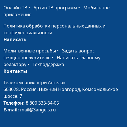
Онлайн ТВ
•
Архив ТВ программ
•
Мобильное
Вечная жизнь - наше
Андрей Довгель,
#148
приложение
наследство (зима)
священнослужитель
Политика обработки персональных данных и
Вечная жизнь - наше
Андрей Довгель,
#147
конфиденциальности
наследство (осень)
священнослужитель
Написать
Вечная жизнь - наше
Андрей Довгель,
#146
Молитвенные просьбы
•
Задать вопрос
наследство (лето)
священнослужитель
священнослужителю
•
Написать главному
редактору
•
Техподдержка
Вечная жизнь - наше
Андрей Довгель,
#145
Контакты
наследство (весна)
священнослужитель
Телекомпания «Три Ангела»
Небесное и земное
Андрей Довгель,
#144
603028,
Россия, Нижний Новгород,
Комсомольское
(зима)
священнослужитель
шоссе, 7
Небесное и земное
Андрей Довгель,
#143
Телефон:
8 800 333-84-05
(осень)
священнослужитель
E-mail:
mail@3angels.ru
Небесное и земное
Андрей Довгель,
#142
(лето)