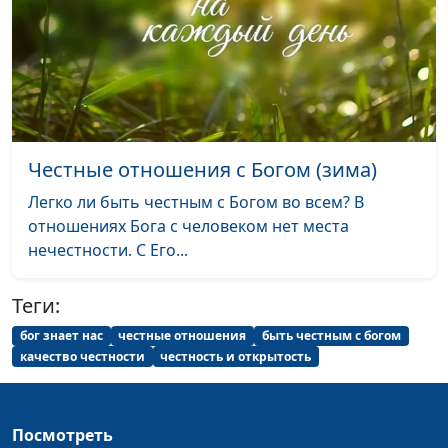
Печать Духа Святого на
Андрей Довгель,
#155
нас (осень)
священнослужитель
Печать Духа Святого на
Андрей Довгель,
#154
нас (лето)
священнослужитель
Печать Духа Святого на
Андрей Довгель,
#153
Честные отношения с Богом (зима)
нас (весна)
священнослужитель
Легко ли быть честным с Богом во всем? В
Истина о спасении
Андрей Довгель,
#152
отношениях Бога с человеком нет места
(зима)
священнослужитель
нечестности. С Его...
Истина о спасении
Андрей Довгель,
#151
Теги:
(осень)
священнослужитель
бог знает нас
честные отношения
быть честным с богом
Истина о спасении
Андрей Довгель,
#150
качество честности
честность и открытость
(лето)
священнослужитель
Истина о спасении
Андрей Довгель,
#149
Посмотреть
(весна)
священнослужитель