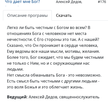
Что дает мне Бог?
Алексей Дедов,
#176
(осень)
священнослужитель
Описание програмы
Скачать
Что дает мне Бог?
Алексей Дедов,
#175
(лето)
священнослужитель
Легко ли быть честным с Богом во всем? В
отношениях Бога с человеком нет места
Что дает мне Бог?
Алексей Дедов,
#174
нечестности. С Его стороны это так. А с нашей?
(зима)
священнослужитель
Сказано, что Он проникает в сердце человека,
Что дает мне Бог?
Алексей Дедов,
#173
Ему ведомы все наши мысли, мотивы, желания.
(весна)
священнослужитель
Более того, Бог ожидает, что мы будем честными
не только с Ним, но и с окружающими нас
Как трудиться с Богом?
Алексей Дедов,
#172
людьми.
(осень)
священнослужитель
Нет смысла обманывать Бога - это невозможно.
Есть смысл быть честными с другими людьми -
Как трудиться с Богом?
Алексей Дедов,
#171
это воля Божья и это облегчает жизнь.
(лето)
священнослужитель
Ведущий
: Алексей Дедов, священнослужитель
Как трудиться с Богом?
Алексей Дедов,
#170
(зима)
священнослужитель