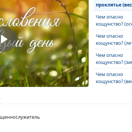
проклятье (вес
Чем опасно
кощунство? (ос
Чем опасно
кощунство? (ле
Чем опасно
кощунство? (зи
Чем опасно
кощунство? (ве
Отдыхать по-
ь
библейски (осе
Отдыхать по-
вященнослужитель
библейски (лет
Отдыхать по-