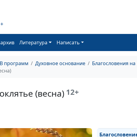
(осень)
Какая благодат
(лето)
2+
Какая благодат
оархив
Литература
Написать
(зима)
Какая благодат
(весна)
ТВ программ
Духовное основание
Благословения на
есна)
Благословение
проклятье (осе
12+
оклятье (весна)
Благословение
проклятье (лет
Благословение
проклятье (зим
Благословени