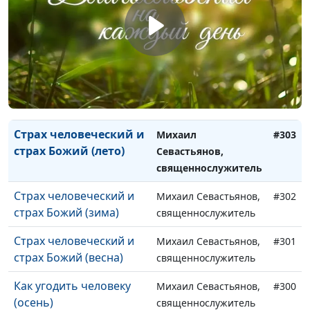
Надеяться на Бога или
Михаил Севастьянов,
#305
надеяться на себя?
священнослужитель
(весна)
Страх человеческий и
Михаил Севастьянов,
#304
страх Божий (осень)
священнослужитель
Страх человеческий и
Михаил
#303
страх Божий (лето)
Севастьянов,
священнослужитель
Страх человеческий и
Михаил Севастьянов,
#302
страх Божий (зима)
священнослужитель
Страх человеческий и
Михаил Севастьянов,
#301
страх Божий (весна)
священнослужитель
Как угодить человеку
Михаил Севастьянов,
#300
(осень)
священнослужитель