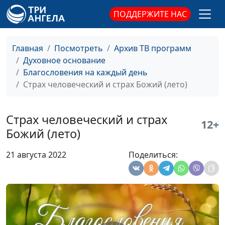
Пастырь Мой (лето)
Михаил Севастьянов,
#311
ПОДДЕРЖИТЕ НАС
священнослужитель
Пастырь Мой (зима)
Михаил Севастьянов,
#310
Главная
Посмотреть
Архив ТВ программ
священнослужитель
Духовное основание
Благословения на каждый день
Пастырь Мой (весна)
Михаил Севастьянов,
#309
Страх человеческий и страх Божий (лето)
священнослужитель
Надеяться на Бога или
Михаил Севастьянов,
#308
Страх человеческий и страх
12+
надеяться на себя?
священнослужитель
Божий (лето)
(осень)
21 августа 2022
Поделиться:
Надеяться на Бога или
Михаил Севастьянов,
#307
надеяться на себя?
священнослужитель
(лето)
Надеяться на Бога или
Михаил Севастьянов,
#306
надеяться на себя?
священнослужитель
(зима)