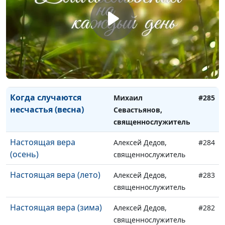
несчастья (осень)
священнослужитель
Когда случаются
Михаил Севастьянов,
#287
несчастья (лето)
священнослужитель
Когда случаются
Михаил Севастьянов,
#286
несчастья (зима)
священнослужитель
Когда случаются
Михаил
#285
несчастья (весна)
Севастьянов,
священнослужитель
Настоящая вера
Алексей Дедов,
#284
(осень)
священнослужитель
Настоящая вера (лето)
Алексей Дедов,
#283
священнослужитель
Настоящая вера (зима)
Алексей Дедов,
#282
священнослужитель