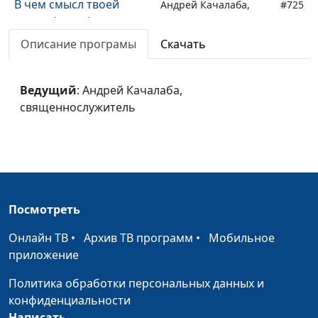
В чем смысл твоей
Андрей Качалаба,
#725
жизни (весна)
священнослужитель
Описание програмы
Скачать
Доброе имя (осень)
Андрей Качалаба,
#724
священнослужитель
Ведущий
: Андрей Качалаба,
Доброе имя (лето)
Андрей Качалаба,
#723
священнослужитель
священнослужитель
Доброе имя (зима)
Андрей Качалаба,
#722
священнослужитель
Доброе имя (весна)
Андрей Качалаба,
#721
священнослужитель
Посмотреть
От всех ли грехов
Андрей Качалаба,
#720
Онлайн ТВ
•
Архив ТВ программ
•
Мобильное
очищает Бог? (осень)
священнослужитель
приложение
От всех ли грехов
Андрей Качалаба,
#719
Политика обработки персональных данных и
очищает Бог? (лето)
священнослужитель
конфиденциальности
Написать