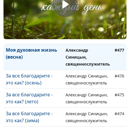
(осень)
священнослужитель
Моя духовная жизнь
Александр Синицын,
#479
(лето)
священнослужитель
Моя духовная жизнь
Александр Синицын,
#478
(зима)
священнослужитель
Моя духовная жизнь
Александр
#477
(весна)
Синицын,
священнослужитель
За все благодарите -
Александр Синицын,
#476
это как? (осень)
священнослужитель
За все благодарите -
Александр Синицын,
#475
это как? (лето)
священнослужитель
За все благодарите -
Александр Синицын,
#474
это как? (зима)
священнослужитель