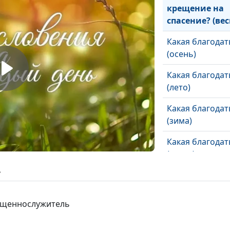
крещение на
спасение? (вес
Какая благодат
(осень)
Какая благодат
(лето)
Какая благодат
(зима)
Какая благодат
(весна)
ь
Благословение
проклятье (осе
вященнослужитель
Благословение
проклятье (лет