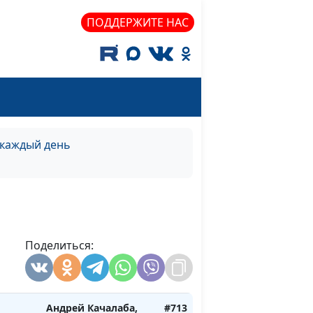
осень)
священнослужитель
ПОДДЕРЖИТЕ НАС
ов
Андрей Качалаба,
#719
лето)
священнослужитель
ов
Андрей Качалаба,
#718
зима)
священнослужитель
ов
Андрей Качалаба,
#717
весна)
священнослужитель
 каждый день
щение
Андрей Качалаба,
#716
сень)
священнослужитель
щение
Андрей Качалаба,
#715
ето)
священнослужитель
Поделиться:
щение
Андрей Качалаба,
#714
има)
священнослужитель
Андрей Качалаба,
#713