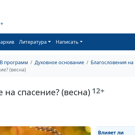
очищает Бог? (
От всех ли грех
очищает Бог? (
2+
От всех ли грех
оархив
Литература
Написать
очищает Бог? (
От всех ли грех
очищает Бог? (
ТВ программ
Духовное основание
Благословения на
ие? (весна)
Влияет ли кре
на спасение? (о
12+
 на спасение? (весна)
Влияет ли кре
на спасение? (л
Влияет ли кре
на спасение? (з
Влияет ли