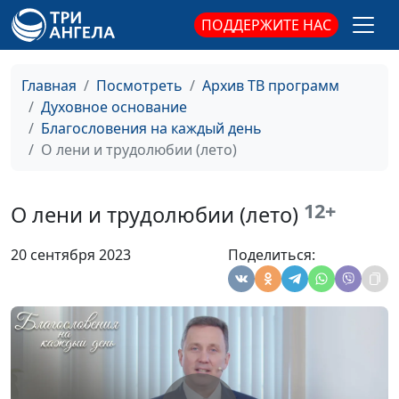
ПОДДЕРЖИТЕ НАС
Почему нужно избегать
Андрей Качалаба,
#696
лицемерия? (осень)
священнослужитель
Главная
Посмотреть
Архив ТВ программ
Почему нужно избегать
Андрей Качалаба,
#695
Духовное основание
лицемерия? (лето)
священнослужитель
Благословения на каждый день
Почему нужно избегать
Андрей Качалаба,
#694
О лени и трудолюбии (лето)
лицемерия? (зима)
священнослужитель
Почему нужно избегать
Андрей Качалаба,
#693
12+
О лени и трудолюбии (лето)
лицемерия? (весна)
священнослужитель
20 сентября 2023
Поделиться:
Научись простоте
Андрей Качалаба,
#692
(осень)
священнослужитель
Научись простоте
Андрей Качалаба,
#691
(лето)
священнослужитель
Научись простоте
Андрей Качалаба,
#690