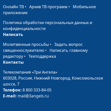
— грех? (весна)
священнослужитель
Онлайн ТВ
•
Архив ТВ программ
•
Мобильное
приложение
Будет ли второе
Андрей Качалаба,
#668
Рождество? (осень)
священнослужитель
Политика обработки персональных данных и
конфиденциальности
Будет ли второе
Андрей Качалаба,
#667
Написать
Рождество? (лето)
священнослужитель
Молитвенные просьбы
•
Задать вопрос
Будет ли второе
Андрей Качалаба,
#666
священнослужителю
•
Написать главному
Рождество? (зима)
священнослужитель
редактору
•
Техподдержка
Контакты
Будет ли второе
Андрей Качалаба,
#665
Рождество? (весна)
священнослужитель
Телекомпания «Три Ангела»
603028,
Россия, Нижний Новгород,
Комсомольское
Пусти Бога в свои
Андрей Качалаба,
#664
шоссе, 7
проблемы (осень)
священнослужитель
Телефон:
8 800 333-84-05
E-mail:
mail@3angels.ru
Пусти Бога в свои
Андрей Качалаба,
#663
проблемы (лето)
священнослужитель