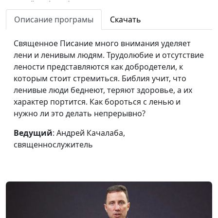
пожнёшь (лето)
священнослужитель
Описание програмы
Скачать
Что посеешь, то и
Андрей Качалаба,
#682
пожнешь (зима)
священнослужитель
Священное Писание много внимания уделяет
лени и ленивым людям. Трудолюбие и отсутствие
Что посеешь, то и
Андрей Качалаба,
#681
лености представляются как добродетели, к
пожнешь (весна)
священнослужитель
которым стоит стремиться. Библия учит, что
О терпении и
Андрей Качалаба,
#680
ленивые люди беднеют, теряют здоровье, а их
долготерпении (осень)
священнослужитель
характер портится. Как бороться с ленью и
нужно ли это делать непрерывно?
О терпении и
Андрей Качалаба,
#679
долготерпении (лето)
священнослужитель
Ведущий
: Андрей Качалаба,
священнослужитель
О терпении и
Андрей Качалаба,
#678
долготерпении (зима)
священнослужитель
О терпении и
Андрей Качалаба,
#677
долготерпении (весна)
священнослужитель
Радость вместо зависти
Андрей Качалаба,
#676