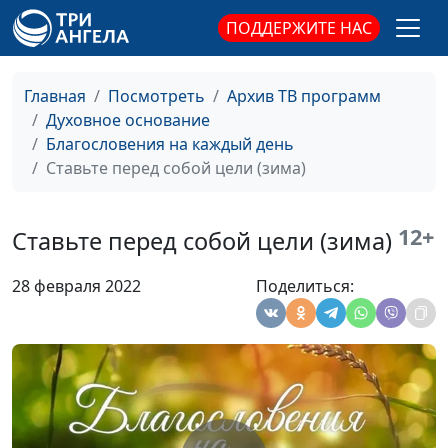
ПОДДЕРЖИТЕ НАС
Сила благодарности
Алексей Дедов,
#275
(лето)
священнослужитель
Главная
Посмотреть
Архив ТВ программ
Сила благодарности
Алексей Дедов,
#274
Духовное основание
(зима)
священнослужитель
Благословения на каждый день
Сила благодарности
Алексей Дедов,
#273
Ставьте перед собой цели (зима)
(весна)
священнослужитель
Зачем молиться?
Алексей Дедов,
#272
12+
Ставьте перед собой цели (зима)
(осень)
священнослужитель
28 февраля 2022
Поделиться:
Зачем молиться? (лето)
Алексей Дедов,
#271
священнослужитель
Зачем молиться? (зима)
Алексей Дедов,
#270
священнослужитель
Зачем молиться?
Алексей Дедов,
#269