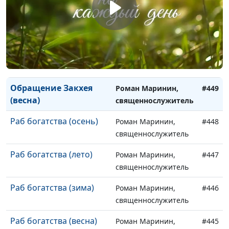
(осень)
священнослужитель
Обращение Закхея
Роман Маринин,
#451
(лето)
священнослужитель
Обращение Закхея
Роман Маринин,
#450
(зима)
священнослужитель
Обращение Закхея
Роман Маринин,
#449
(весна)
священнослужитель
Раб богатства (осень)
Роман Маринин,
#448
священнослужитель
Раб богатства (лето)
Роман Маринин,
#447
священнослужитель
Раб богатства (зима)
Роман Маринин,
#446
священнослужитель
Раб богатства (весна)
Роман Маринин,
#445