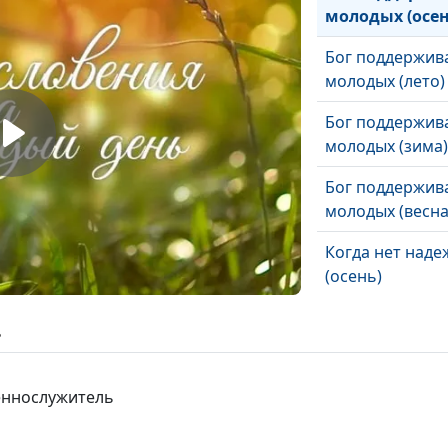
молодых (осен
Бог поддержив
молодых (лето)
Бог поддержив
молодых (зима)
Бог поддержив
молодых (весна
Когда нет над
(осень)
Когда нет над
ь
(лето)
Когда нет над
щеннослужитель
(зима)
Когда нет над