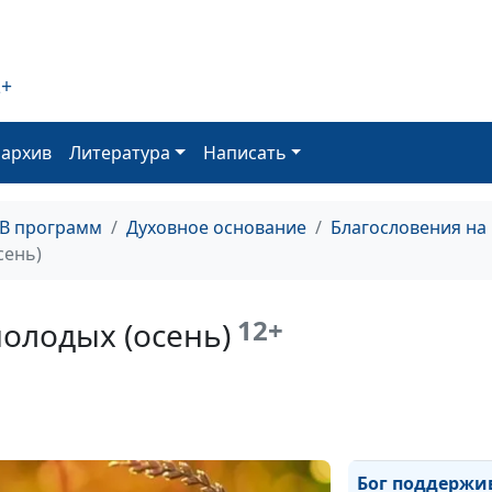
(лето)
Живите в радо
(зима)
2+
Живите в радо
оархив
Литература
Написать
(весна)
Бог на защите
интересов (осе
ТВ программ
Духовное основание
Благословения на
сень)
Бог на защите
интересов (лет
12+
олодых (осень)
Бог на защите
интересов (зим
Бог на защите
интересов (вес
Бог поддержи