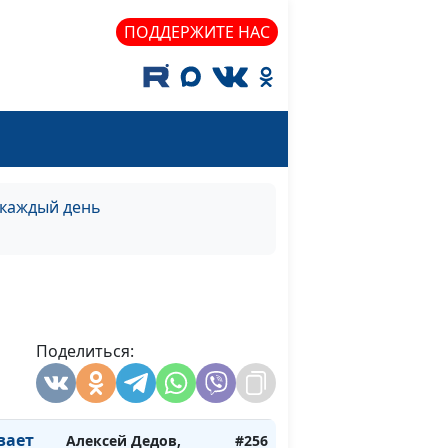
священнослужитель
ПОДДЕРЖИТЕ НАС
сти
Алексей Дедов,
#262
священнослужитель
сти
Алексей Дедов,
#261
священнослужитель
 наших
Алексей Дедов,
#260
нь)
священнослужитель
 каждый день
 наших
Алексей Дедов,
#259
о)
священнослужитель
 наших
Алексей Дедов,
#258
а)
священнослужитель
Поделиться:
 наших
Алексей Дедов,
#257
на)
священнослужитель
вает
Алексей Дедов,
#256