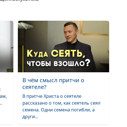
непроститель
грех (осень)
Сила исцеления
непроститель
грех (лето)
Сила исцеления
непроститель
грех (зима)
Сила исцеления
В чём смысл притчи о
непроститель
сеятеле?
грех (весна)
с
ам,
В притче Христа о сеятеле
Жажда исцелен
.
рассказано о том, как сеятель сеял
(осень)
семена. Одни семена погибли, а
други...
Жажда исцелен
(лето)