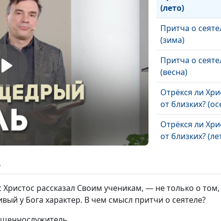
(лето)
Притча о сеяте
(зима)
Притча о сеяте
(весна)
Отрёкся ли Хри
от близких? (ос
Отрёкся ли Хри
от близких? (ле
Отрёкся ли Хри
ь
от близких? (зи
с Христос рассказал Своим ученикам, — не только о том
Отрёкся ли Хри
ивый у Бога характер. В чем смысл притчи о сеятеле?
от близких? (ве
вященнослужитель
Сила исцеления