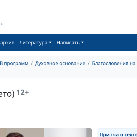
Свиньи и бесы
(весна)
2+
Бог, изгоняющ
оархив
Литература
Написать
бесов (осень)
Бог, изгоняющ
бесов (лето)
ТВ программ
Духовное основание
Благословения на
Бог, изгоняющ
бесов (зима)
12+
ето)
Бог, изгоняющ
бесов (весна)
Притча о сеяте
(осень)
Притча о сеят